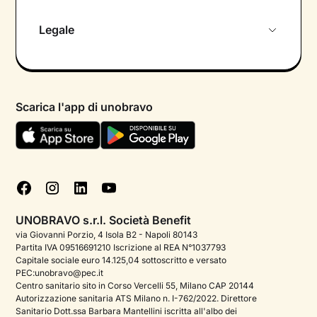
Chi siamo
Legale
Colloquio conoscitivo gratuito
Informativa privacy calendario
Psicologo in chat
Informativa privacy paziente
Psicologi per aree di intervento
Scarica l'app di unobravo
Termini e condizioni
Aiuto urgente
Informativa Privacy
FAQ
Dichiarazione di Accessibilità
Blog
Cookie policy
Test psicologici
Gestisci cookie
UNOBRAVO s.r.l. Società Benefit
Podcast di psicologia
via Giovanni Porzio, 4 Isola B2 - Napoli 80143
Partita IVA 09516691210 Iscrizione al REA N°1037793
Corporate
Capitale sociale euro 14.125,04 sottoscritto e versato
PEC:unobravo@pec.it
Psicologo italiano all'estero
Centro sanitario sito in Corso Vercelli 55, Milano CAP 20144
Autorizzazione sanitaria ATS Milano n. I-762/2022. Direttore
Approfondimenti sulla salute mentale
Sanitario Dott.ssa Barbara Mantellini iscritta all'albo dei