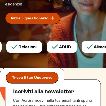
esigenze!
Inizia il questionario
Relazioni
ADHD
Aliment
Trova il tuo Unobravo
Iscriviti alla newsletter
Con Aurora ricevi nella tua email tanti spunti