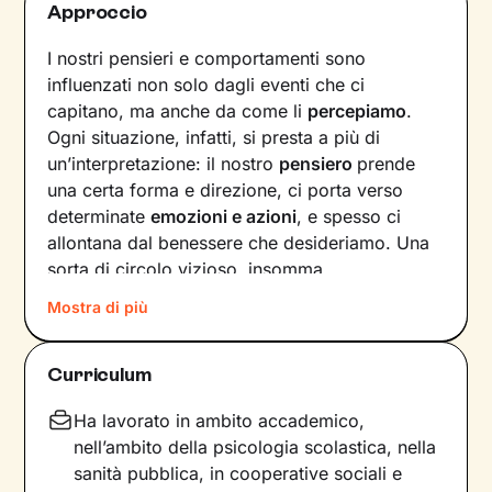
Approccio
I nostri pensieri e comportamenti sono
influenzati non solo dagli eventi che ci
capitano, ma anche da come li
percepiamo
.
Ogni situazione, infatti, si presta a più di
un’interpretazione: il nostro
pensiero
prende
una certa forma e direzione, ci porta verso
determinate
emozioni e azioni
, e spesso ci
allontana dal benessere che desideriamo. Una
sorta di circolo vizioso, insomma.
Mostra di più
Si può interrompere questo circuito,
innescando un
cambiamento che porti a una
maggiore serenità
? Certo che sì, andando a
Curriculum
intervenire proprio sui pensieri e i
comportamenti che lo generano.
Ha lavorato in ambito accademico,
nell’ambito della psicologia scolastica, nella
Il mio compito sarà quello di accompagnarti in
sanità pubblica, in cooperative sociali e
questo processo, aiutandoti prima di tutto a