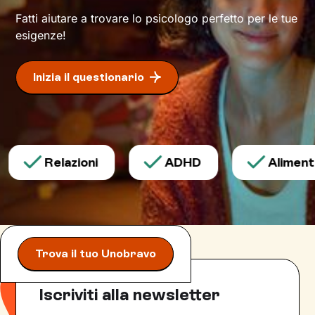
Fatti aiutare a trovare lo psicologo perfetto per le tue
esigenze!
Inizia il questionario
Relazioni
ADHD
Alimentaz
Trova il tuo Unobravo
Iscriviti alla newsletter