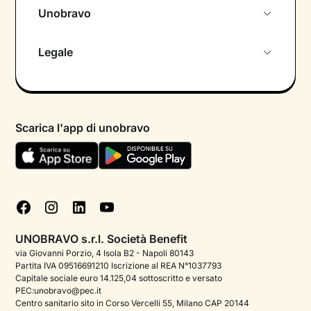
Unobravo
Chi siamo
Legale
Colloquio conoscitivo gratuito
Informativa privacy calendario
Psicologo in chat
Informativa privacy paziente
Psicologi per aree di intervento
Scarica l'app di unobravo
Termini e condizioni
Aiuto urgente
Informativa Privacy
FAQ
Dichiarazione di Accessibilità
Blog
Cookie policy
Test psicologici
Gestisci cookie
UNOBRAVO s.r.l. Società Benefit
Podcast di psicologia
via Giovanni Porzio, 4 Isola B2 - Napoli 80143
Partita IVA 09516691210 Iscrizione al REA N°1037793
Corporate
Capitale sociale euro 14.125,04 sottoscritto e versato
PEC:unobravo@pec.it
Psicologo italiano all'estero
Centro sanitario sito in Corso Vercelli 55, Milano CAP 20144