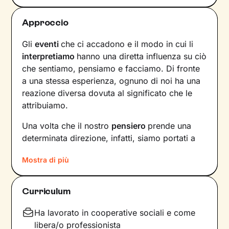
Approccio
Gli
eventi
che ci accadono e il modo in cui li
interpretiamo
hanno una diretta influenza su ciò
che sentiamo, pensiamo e facciamo. Di fronte
a una stessa esperienza, ognuno di noi ha una
reazione diversa dovuta al significato che le
attribuiamo.
Una volta che il nostro
pensiero
prende una
determinata direzione, infatti, siamo portati a
provare un certo tipo di
emozioni
e ad
agire
in
Mostra di più
modi che possono ostacolare il nostro
benessere.
Curriculum
Per interrompere questo circolo vizioso e
innescare un cambiamento positivo
, è
Ha lavorato in cooperative sociali e come
necessario individuare pensieri e
libera/o professionista