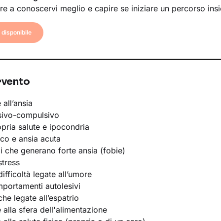
re a conoscervi meglio e capire se iniziare un percorso ins
disponibile
rvento
 all’ansia
sivo-compulsivo
opria salute e ipocondria
ico e ansia acuta
li che generano forte ansia (fobie)
stress
ifficoltà legate all’umore
portamenti autolesivi
he legate all’espatrio
e alla sfera dell'alimentazione