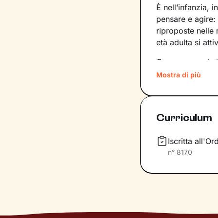
È nell’infanzia, i
pensare e agire:
riproposte nelle
età adulta si att
Conoscere noi st
quinte: raggiung
Mostra di più
svincolare il pre
Nel percorso che
Curriculum
aiutandoti a far
e
come ti relazioni
definiscono ma d
Iscritta all'O
n°
8170
Questo ti consent
individuare risor