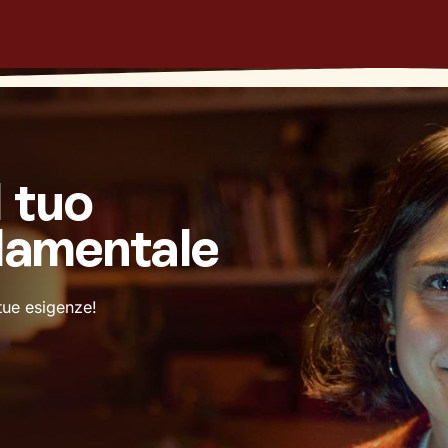
l tuo
damentale
 tue esigenze!