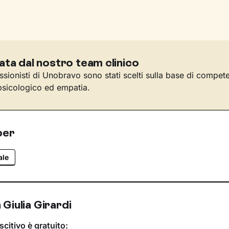
ata dal nostro team clinico
essionisti di Unobravo sono stati scelti sulla base di compet
sicologico ed empatia.
per
ale
Giulia Girardi
scitivo è gratuito: