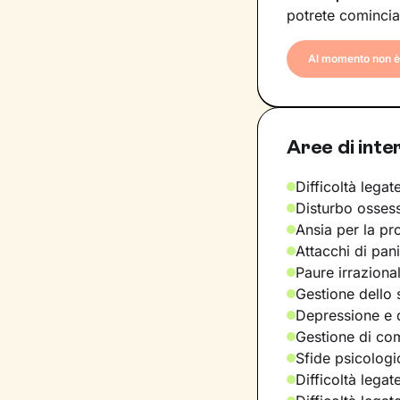
potrete comincia
Al momento non è 
Aree di inte
Difficoltà legate
Disturbo osses
Ansia per la pr
Attacchi di pan
Paure irraziona
Gestione dello 
Depressione e d
Gestione di com
Sfide psicologic
Difficoltà legat