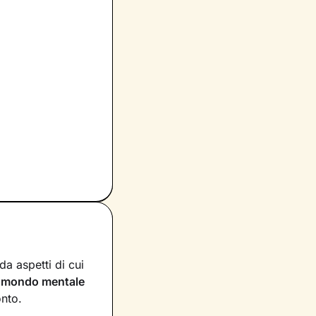
a aspetti di cui
n
mondo mentale
onto.