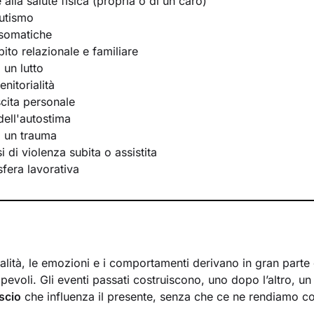
e alla salute fisica (propria o di un caro)
utismo
osomatiche
bito relazionale e familiare
 un lutto
nitorialità
scita personale
ell'autostima
i un trauma
 di violenza subita o assistita
 sfera lavorativa
lità, le emozioni e i comportamenti derivano in gran parte d
evoli. Gli eventi passati costruiscono, uno dopo l’altro, u
scio
che influenza il presente, senza che ce ne rendiamo c