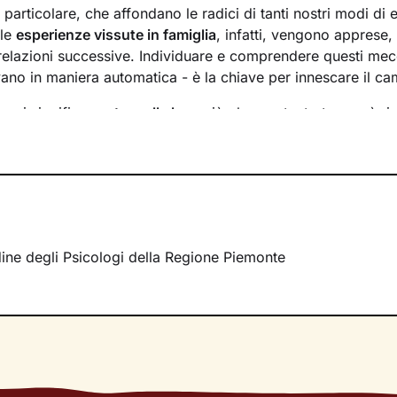
n particolare, che affondano le radici di tanti nostri modi di 
 le
esperienze vissute in famiglia
, infatti, vengono apprese
 relazioni successive. Individuare e comprendere questi mec
ivano in maniera automatica - è la chiave per innescare il c
essi significa
portare alla luce
ciò che per tanto tempo è rim
ere questo tipo di consapevolezza è il primo passo necessa
sente
dal passato
e viverlo con maggiore serenità.
 faremo insieme ti ascolterò sempre con attenzione e part
mergere ricordi significativi e riflessioni
approfondite sulla 
 con gli altri. Ti accompagnerò alla scoperta di tutti quegli as
i cui non sei ancora pienamente cosciente.
rdine degli Psicologi della Regione Piemonte
irà di riscoprire alcune tue qualità che erano rimaste in se
se interiori che ti permetteranno di
esprimerti con modalità