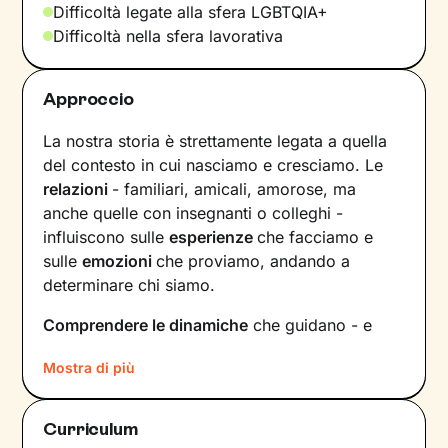
Difficoltà legate alla sfera LGBTQIA+
Difficoltà nella sfera lavorativa
Approccio
La nostra storia è strettamente legata a quella
del contesto in cui nasciamo e cresciamo. Le
relazioni
- familiari, amicali, amorose, ma
anche quelle con insegnanti o colleghi -
influiscono sulle
esperienze
che facciamo e
sulle
emozioni
che proviamo, andando a
determinare chi siamo.
Comprendere le dinamiche
che guidano - e
hanno guidato in passato - le tue relazioni è
Mostra di più
fondamentale per poter capire chi sei, per
vedere tutto il tuo mondo sotto una luce
diversa e dare nuovi significati a ciò che ti
Curriculum
accade.