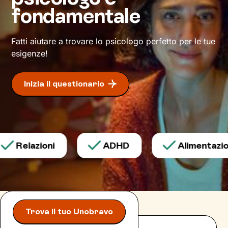
relazioni e non solo, e come ottenere un
fondamentale
maggiore benessere.
Fatti aiutare a trovare lo psicologo perfetto per le tue
esigenze!
Inizia il questionario
Relazioni
ADHD
Alimentazion
Trova il tuo Unobravo