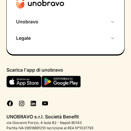
Unobravo
Chi siamo
Legale
Colloquio conoscitivo gratuito
Informativa privacy calendario
Psicologo in chat
Informativa privacy paziente
Psicologi per aree di intervento
Scarica l'app di unobravo
Termini e condizioni
Aiuto urgente
Informativa Privacy
FAQ
Dichiarazione di Accessibilità
Blog
Cookie policy
Test psicologici
Gestisci cookie
UNOBRAVO s.r.l. Società Benefit
Podcast di psicologia
via Giovanni Porzio, 4 Isola B2 - Napoli 80143
Partita IVA 09516691210 Iscrizione al REA N°1037793