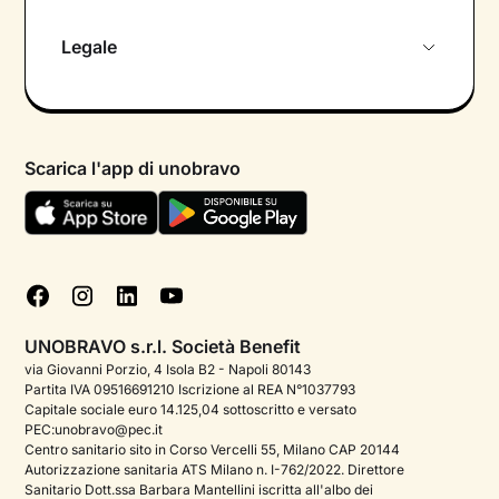
Chi siamo
Legale
Colloquio conoscitivo gratuito
Informativa privacy calendario
Psicologo in chat
Informativa privacy paziente
Psicologi per aree di intervento
Scarica l'app di unobravo
Termini e condizioni
Aiuto urgente
Informativa Privacy
FAQ
Dichiarazione di Accessibilità
Blog
Cookie policy
Test psicologici
Gestisci cookie
UNOBRAVO s.r.l. Società Benefit
Podcast di psicologia
via Giovanni Porzio, 4 Isola B2 - Napoli 80143
Partita IVA 09516691210 Iscrizione al REA N°1037793
Corporate
Capitale sociale euro 14.125,04 sottoscritto e versato
PEC:unobravo@pec.it
Psicologo italiano all'estero
Centro sanitario sito in Corso Vercelli 55, Milano CAP 20144
Autorizzazione sanitaria ATS Milano n. I-762/2022. Direttore
Approfondimenti sulla salute mentale
Sanitario Dott.ssa Barbara Mantellini iscritta all'albo dei