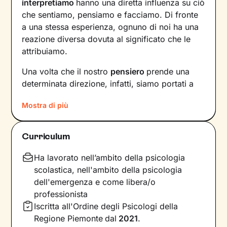
interpretiamo
hanno una diretta influenza su ciò
che sentiamo, pensiamo e facciamo. Di fronte
a una stessa esperienza, ognuno di noi ha una
reazione diversa dovuta al significato che le
attribuiamo.
Una volta che il nostro
pensiero
prende una
determinata direzione, infatti, siamo portati a
provare un certo tipo di
emozioni
e ad
agire
in
Mostra di più
modi che possono ostacolare il nostro
benessere.
Curriculum
Per interrompere questo il circolo vizioso e
innescare un cambiamento positivo
, è
Ha lavorato nell’ambito della psicologia
necessario individuare pensieri e
scolastica, nell'ambito della psicologia
comportamenti che causano emozioni
dell'emergenza e come libera/o
spiacevoli e andare a lavorare su di essi.
professionista
Iscritta all'Ordine degli Psicologi della
Il primo obiettivo dei nostri incontri sarà quello
Regione Piemonte
dal
2021
.
di farti acquisire una maggiore
consapevolezza