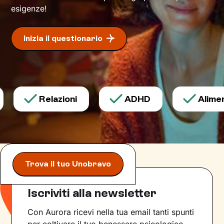
esigenze!
Inizia il questionario
Relazioni
ADHD
Aliment
Trova il tuo Unobravo
Iscriviti alla newsletter
Con Aurora ricevi nella tua email tanti spunti