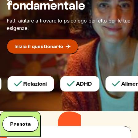
inediti che ti permetteranno di affrontare la vita
fondamentale
con
attitudine ed energia rinnovate
.
Fatti aiutare a trovare lo psicologo perfetto per le tue
esigenze!
Inizia il questionario
Relazioni
ADHD
Aliment
Prenota