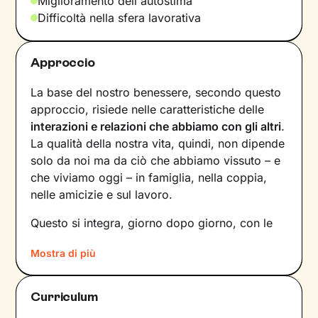
Miglioramento dell'autostima
Difficoltà nella sfera lavorativa
Approccio
La base del nostro benessere, secondo questo
approccio, risiede nelle caratteristiche delle
interazioni e relazioni che abbiamo con gli altri
.
La qualità della nostra vita, quindi, non dipende
solo da noi ma da ciò che abbiamo vissuto – e
che viviamo oggi – in famiglia, nella coppia,
nelle amicizie e sul lavoro.
Questo si integra, giorno dopo giorno, con le
nostre
percezioni
e con i
pensieri
, andando a
Mostra di più
influire sulle
emozioni
che proviamo, sui
comportamenti
che mettiamo in atto e sul
modo in cui
comunichiamo
. Il risultato è una
Curriculum
sintesi unica tra questi diversi aspetti: siamo