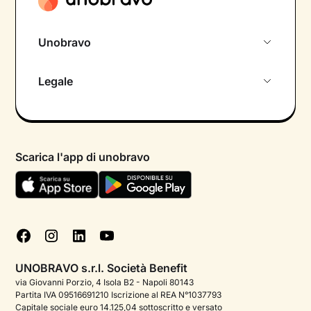
Unobravo
Chi siamo
Legale
Colloquio conoscitivo gratuito
Informativa privacy calendario
Psicologo in chat
Informativa privacy paziente
Psicologi per aree di intervento
Scarica l'app di unobravo
Termini e condizioni
Aiuto urgente
Informativa Privacy
FAQ
Dichiarazione di Accessibilità
Blog
Cookie policy
Test psicologici
Gestisci cookie
UNOBRAVO s.r.l. Società Benefit
Podcast di psicologia
via Giovanni Porzio, 4 Isola B2 - Napoli 80143
Partita IVA 09516691210 Iscrizione al REA N°1037793
Corporate
Capitale sociale euro 14.125,04 sottoscritto e versato