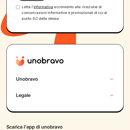
Letta l'
informativa
acconsento alla ricezione di
comunicazioni informative e promozionali di cui al
punto 4.C della stessa
Unobravo
Chi siamo
Legale
Colloquio conoscitivo gratuito
Informativa privacy calendario
Psicologo in chat
Informativa privacy paziente
Psicologi per aree di intervento
Scarica l'app di unobravo
Termini e condizioni