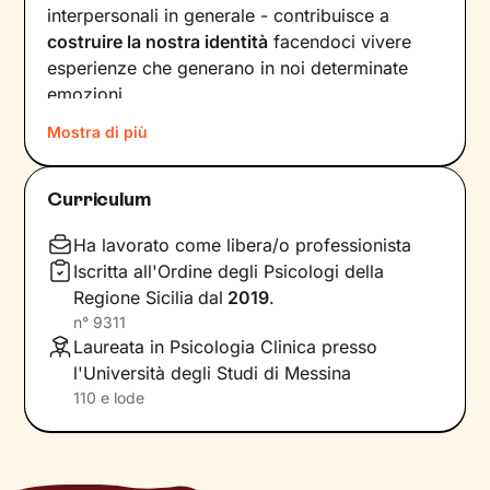
interpersonali in generale - contribuisce a
costruire la nostra identità
facendoci vivere
esperienze che generano in noi determinate
emozioni.
Mostra di più
Quando il benessere viene a mancare, la
motivazione è da ricercare proprio all’interno
delle dinamiche relazionali, passate e presenti.
Curriculum
Nel nostro percorso insieme andremo a
lavorare prima di tutto sulla
consapevolezza
,
Ha lavorato come libera/o professionista
poi sulla
costruzione di nuovi significati
che ti
Iscritta all'Ordine degli Psicologi della
aiuteranno a vedere il mondo sotto una luce
Regione Sicilia
dal
2019
.
diversa.
n°
9311
Laureata in Psicologia Clinica presso
Passo dopo passo esploreremo le tue
risorse
l'Università degli Studi di Messina
interne
e le potenzialità che possiedi ma che
110 e lode
ancora non conosci, e lavoreremo sullo
sviluppo di
nuovi comportamenti e pensieri
.
Grazie a questi strumenti avrai modo di