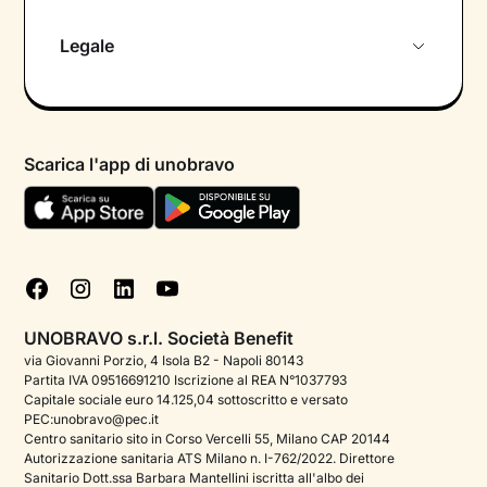
Chi siamo
Legale
Colloquio conoscitivo gratuito
Informativa privacy calendario
Psicologo in chat
Informativa privacy paziente
Psicologi per aree di intervento
Scarica l'app di unobravo
Termini e condizioni
Aiuto urgente
Informativa Privacy
FAQ
Dichiarazione di Accessibilità
Blog
Cookie policy
Test psicologici
Gestisci cookie
UNOBRAVO s.r.l. Società Benefit
Podcast di psicologia
via Giovanni Porzio, 4 Isola B2 - Napoli 80143
Partita IVA 09516691210 Iscrizione al REA N°1037793
Corporate
Capitale sociale euro 14.125,04 sottoscritto e versato
PEC:unobravo@pec.it
Psicologo italiano all'estero
Centro sanitario sito in Corso Vercelli 55, Milano CAP 20144
Autorizzazione sanitaria ATS Milano n. I-762/2022. Direttore
Sala stampa
Sanitario Dott.ssa Barbara Mantellini iscritta all'albo dei