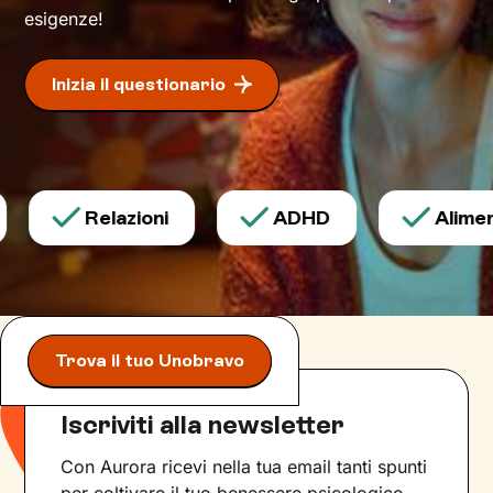
che desideri.
esigenze!
Inizia il questionario
Relazioni
ADHD
Aliment
Trova il tuo Unobravo
Iscriviti alla newsletter
Con Aurora ricevi nella tua email tanti spunti