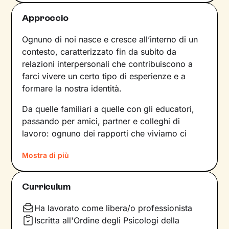
Approccio
Ognuno di noi nasce e cresce all’interno di un
contesto, caratterizzato fin da subito da
relazioni interpersonali che contribuiscono a
farci vivere un certo tipo di esperienze e a
formare la nostra identità.
Da quelle familiari a quelle con gli educatori,
passando per amici, partner e colleghi di
lavoro: ognuno dei rapporti che viviamo ci
forgia e, allo stesso tempo, rispecchia le
Mostra di più
dinamiche che abbiamo sperimentato fino a
quel momento. Anche le emozioni che
proviamo e i pensieri che concepiamo sono
Curriculum
influenzati dal contesto relazionale in cui siamo
cresciuti.
Ha lavorato come libera/o professionista
Iscritta all'Ordine degli Psicologi della
Per superare momenti difficili e raggiungere un