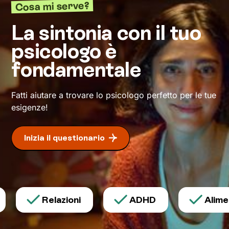
Cosa mi serve?
su
tecniche corporee
, che utilizzeranno ad
esempio il respiro, il movimento o particolari
La sintonia con il tuo
posizioni statiche. Attraverso questi processi
psicologo è
andremo sempre più a fondo fino a farti
raggiungere un
livello di consapevolezza
fondamentale
nuovo
, che ti permetta di risolvere le difficoltà
che stai vivendo e di raggiungere un maggiore
Fatti aiutare a trovare lo psicologo perfetto per le tue
benessere.
esigenze!
Inizia il questionario
Relazioni
ADHD
Aliment