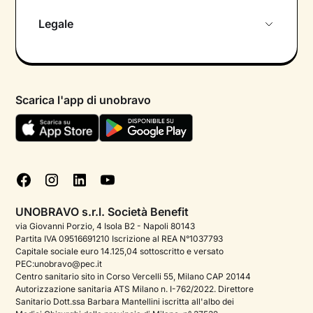
Chi siamo
Legale
Colloquio conoscitivo gratuito
Informativa privacy calendario
Psicologo in chat
Informativa privacy paziente
Psicologi per aree di intervento
Scarica l'app di unobravo
Termini e condizioni
Aiuto urgente
Informativa Privacy
FAQ
Dichiarazione di Accessibilità
Blog
Cookie policy
Test psicologici
Gestisci cookie
UNOBRAVO s.r.l. Società Benefit
Podcast di psicologia
via Giovanni Porzio, 4 Isola B2 - Napoli 80143
Partita IVA 09516691210 Iscrizione al REA N°1037793
Corporate
Capitale sociale euro 14.125,04 sottoscritto e versato
PEC:unobravo@pec.it
Psicologo italiano all'estero
Centro sanitario sito in Corso Vercelli 55, Milano CAP 20144
Autorizzazione sanitaria ATS Milano n. I-762/2022. Direttore
Approfondimenti sulla salute mentale
Sanitario Dott.ssa Barbara Mantellini iscritta all'albo dei