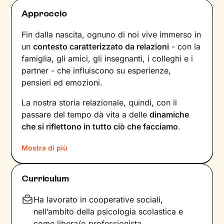
Approccio
Fin dalla nascita, ognuno di noi vive immerso in
un
contesto caratterizzato da relazioni
- con la
famiglia, gli amici, gli insegnanti, i colleghi e i
partner - che influiscono su esperienze,
pensieri ed emozioni.
La nostra storia relazionale, quindi, con il
passare del tempo dà vita a delle
dinamiche
che si riflettono in tutto ciò che facciamo
.
Comprendere questi meccanismi è il primo
Mostra di più
passo necessario per poter dare nuovi
significati a ciò che viviamo ogni giorno.
Curriculum
Proprio su questo ci concentreremo durante i
nostri incontri: in un clima di ascolto e
Ha lavorato in cooperative sociali,
accoglienza, potrai condividere ciò che provi in
nell’ambito della psicologia scolastica e
completa libertà. Ripercorreremo la tua storia e
come libera/o professionista