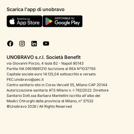
Informativa privacy paziente
Psicologi per aree di intervento
Scarica l'app di unobravo
Termini e condizioni
Aiuto urgente
Informativa Privacy
FAQ
Dichiarazione di Accessibilità
Blog
Cookie policy
Test psicologici
Gestisci cookie
UNOBRAVO s.r.l. Società Benefit
Podcast di psicologia
via Giovanni Porzio, 4 Isola B2 - Napoli 80143
Partita IVA 09516691210 Iscrizione al REA N°1037793
Corporate
Capitale sociale euro 14.125,04 sottoscritto e versato
PEC:unobravo@pec.it
Psicologo italiano all'estero
Centro sanitario sito in Corso Vercelli 55, Milano CAP 20144
Autorizzazione sanitaria ATS Milano n. I-762/2022. Direttore
Approfondimenti sulla salute mentale
Sanitario Dott.ssa Barbara Mantellini iscritta all'albo dei
Medici Chirurghi della provincia di Milano, n° 37532
Sala stampa
©Unobravo 2026 / All Rights Reserved
Bandi e premi
Posizioni aperte