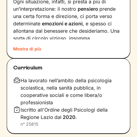
Ogni situazione, infatti, si presta a più di
un’interpretazione: il nostro
pensiero
prende
una certa forma e direzione, ci porta verso
determinate
emozioni e azioni
, e spesso ci
allontana dal benessere che desideriamo. Una
sorta di circolo vizioso, insomma.
Mostra di più
Si può interrompere questo circuito,
innescando un
cambiamento che porti a una
maggiore serenità
? Certo che sì, andando a
Curriculum
intervenire proprio sui pensieri e i
comportamenti che lo generano.
Ha lavorato nell’ambito della psicologia
scolastica, nella sanità pubblica, in
Il mio compito sarà quello di accompagnarti in
cooperative sociali e come libera/o
questo processo, aiutandoti prima di tutto a
professionista
diventare
consapevole di tutto quello
che
Iscritto all'Ordine degli Psicologi della
influenza l’interpretazione degli eventi della tua
Regione Lazio
dal
2020
.
vita. Ti insegnerò a
potenziare le tue risorse
,
n°
25815
acquisire nuove abilità e raggiungere obiettivi
specifici, attraverso
esercizi e tecniche
in linea