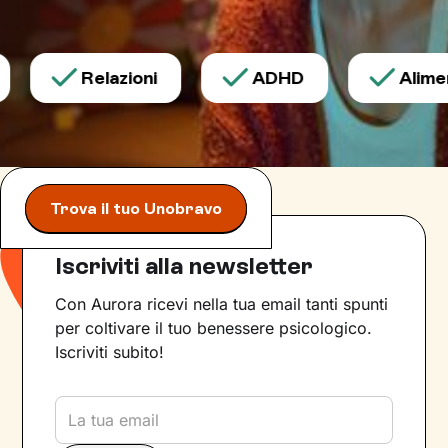
Relazioni
ADHD
Aliment
Trova il tuo Unobravo
Iscriviti alla newsletter
Con Aurora ricevi nella tua email tanti spunti
per coltivare il tuo benessere psicologico.
Iscriviti subito!