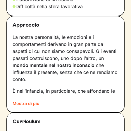
Difficoltà nella sfera lavorativa
Approccio
La nostra personalità, le emozioni e i
comportamenti derivano in gran parte da
aspetti di cui non siamo consapevoli. Gli eventi
passati costruiscono, uno dopo l’altro, un
mondo mentale nel nostro inconscio
che
influenza il presente, senza che ce ne rendiamo
conto.
È nell’infanzia, in particolare, che affondano le
radici di tanti nostri modi di essere, di pensare
Mostra di più
e agire: le
esperienze vissute in famiglia
,
infatti, vengono apprese, memorizzate e
riproposte nelle relazioni successive.
Curriculum
Individuare e comprendere questi meccanismi -