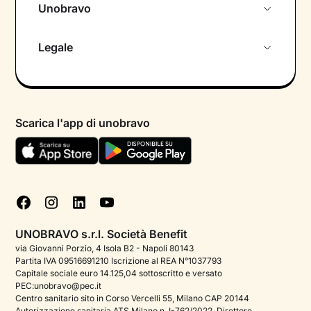
Unobravo
Chi siamo
Legale
Colloquio conoscitivo gratuito
Informativa privacy calendario
Psicologo in chat
Informativa privacy paziente
Psicologi per aree di intervento
Scarica l'app di unobravo
Termini e condizioni
Aiuto urgente
Informativa Privacy
FAQ
Dichiarazione di Accessibilità
Blog
Cookie policy
Test psicologici
Gestisci cookie
UNOBRAVO s.r.l. Società Benefit
Podcast di psicologia
via Giovanni Porzio, 4 Isola B2 - Napoli 80143
Partita IVA 09516691210 Iscrizione al REA N°1037793
Corporate
Capitale sociale euro 14.125,04 sottoscritto e versato
PEC:unobravo@pec.it
Psicologo italiano all'estero
Centro sanitario sito in Corso Vercelli 55, Milano CAP 20144
Autorizzazione sanitaria ATS Milano n. I-762/2022. Direttore