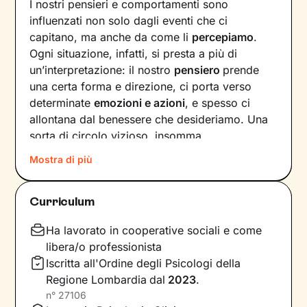
I nostri pensieri e comportamenti sono
influenzati non solo dagli eventi che ci
capitano, ma anche da come li
percepiamo
.
Ogni situazione, infatti, si presta a più di
un’interpretazione: il nostro
pensiero
prende
una certa forma e direzione, ci porta verso
determinate
emozioni e azioni
, e spesso ci
allontana dal benessere che desideriamo. Una
sorta di circolo vizioso, insomma.
Mostra di più
Si può interrompere questo circuito,
innescando un
cambiamento che porti a una
maggiore serenità
? Certo che sì, andando a
Curriculum
intervenire proprio sui pensieri e i
comportamenti che lo generano.
Ha lavorato in cooperative sociali e come
libera/o professionista
Il mio compito sarà quello di accompagnarti in
Iscritta all'Ordine degli Psicologi della
questo processo, aiutandoti prima di tutto a
Regione Lombardia
dal
2023
.
diventare
consapevole di tutto quello
che
n°
27106
influenza l’interpretazione degli eventi della tua