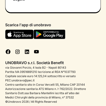
Colloquio conoscitivo gratuito
Informativa privacy calendario
Psicologo in chat
Informativa privacy paziente
Psicologi per aree di intervento
Scarica l'app di unobravo
Termini e condizioni
Aiuto urgente
Informativa Privacy
FAQ
Dichiarazione di Accessibilità
Blog
Cookie policy
Test psicologici
Gestisci cookie
UNOBRAVO s.r.l. Società Benefit
Podcast di psicologia
via Giovanni Porzio, 4 Isola B2 - Napoli 80143
Partita IVA 09516691210 Iscrizione al REA N°1037793
Corporate
Capitale sociale euro 14.125,04 sottoscritto e versato
PEC:unobravo@pec.it
Psicologo italiano all'estero
Centro sanitario sito in Corso Vercelli 55, Milano CAP 20144
Autorizzazione sanitaria ATS Milano n. I-762/2022. Direttore
Sala stampa
Sanitario Dott.ssa Barbara Mantellini iscritta all'albo dei
Medici Chirurghi della provincia di Milano, n° 37532
Bandi e premi
©Unobravo 2026 / All Rights Reserved