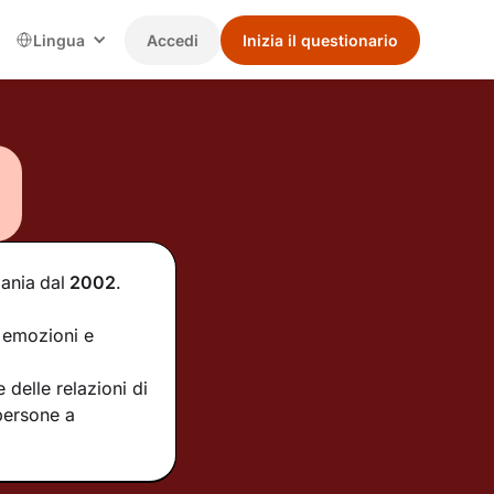
Lingua
Accedi
Inizia il questionario
pania
dal
2002
.
e emozioni e
delle relazioni di
 persone a