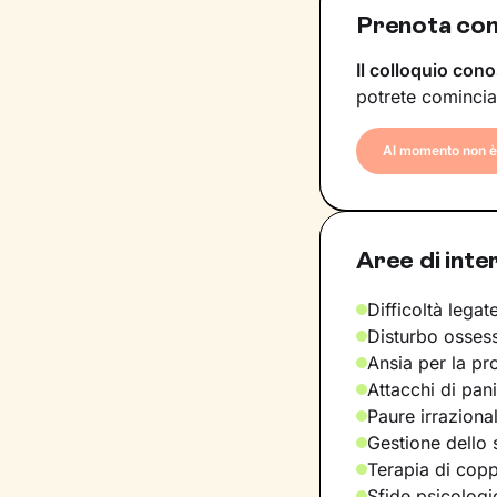
Prenota con
Il colloquio cono
potrete comincia
Al momento non è 
Aree di inte
Difficoltà legate
Disturbo osses
Ansia per la pr
Attacchi di pan
Paure irraziona
Gestione dello 
Terapia di copp
Sfide psicologic