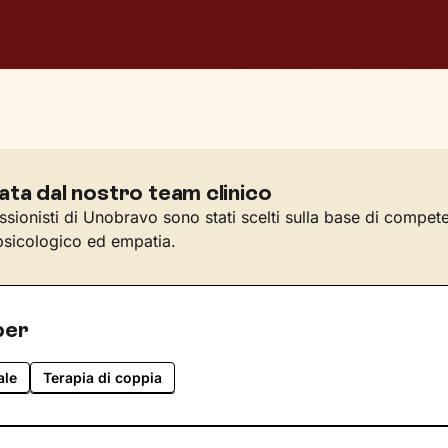
ata dal nostro team clinico
essionisti di Unobravo sono stati scelti sulla base di compet
sicologico ed empatia.
per
ale
Terapia di coppia