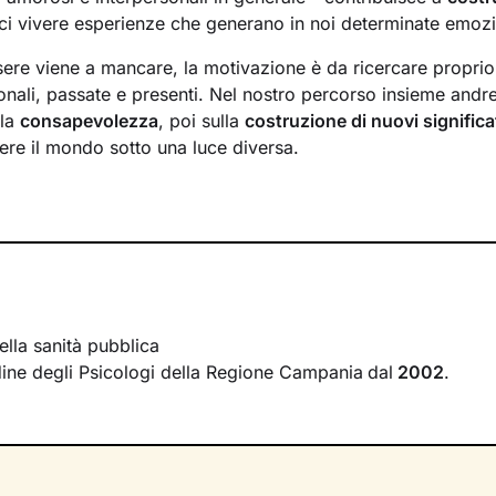
i vivere esperienze che generano in noi determinate emoz
ere viene a mancare, la motivazione è da ricercare proprio a
onali, passate e presenti. Nel nostro percorso insieme andr
lla
consapevolezza
, poi sulla
costruzione di nuovi significa
ere il mondo sotto una luce diversa.
o esploreremo le tue
risorse interne
e le potenzialità che 
ci, e lavoreremo sullo sviluppo di
nuovi comportamenti e 
i avrai modo di affrontare e risolvere i nodi più spinosi, cos
itivo che desideri.
tri potrai parlare liberamente di ciò che provi o pensi: insi
tuoi
vissuti
, faremo emergere i tuoi
bisogni
più profondi e 
ella sanità pubblica
ne
che tengano conto anche del tuo contesto relazionale. 
Ordine degli Psicologi della Regione Campania
dal
2002
.
erà verso i tuoi obiettivi fino a raggiungere un maggiore st