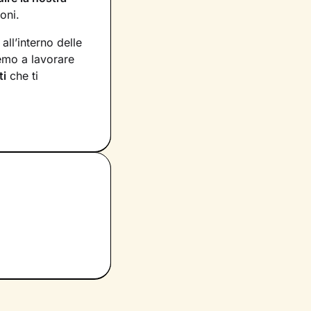
ioni.
ll’interno delle
emo a lavorare
ti
che ti
possiedi ma che
pensieri
. Grazie
ì da innescare il
eme
studieremo delle
Sarà un cammino
ato di