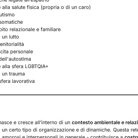
e alla salute fisica (propria o di un caro)
utismo
osomatiche
bito relazionale e familiare
 un lutto
nitorialità
scita personale
ell'autostima
te alla sfera LGBTQIA+
i un trauma
 sfera lavorativa
nasce e cresce all’interno di un
contesto ambientale e relaz
 un certo tipo di organizzazione e di dinamiche. Questa rete
i, amorosi e interpersonali in generale - contribuisce a
costr