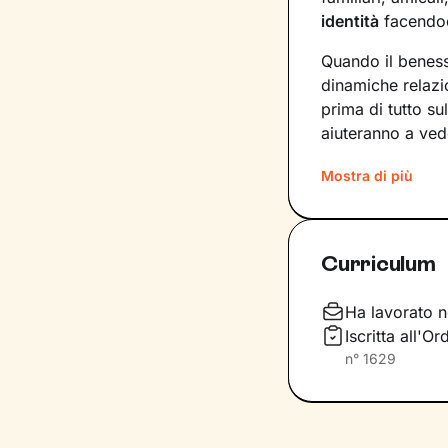
identità
facendoc
Quando il beness
dinamiche relazi
prima di tutto su
aiuteranno a ved
Passo dopo pass
Mostra di più
ancora non conos
a questi strument
cambiamento pos
Curriculum
Durante gli incon
rielaboreremo i 
Ha lavorato n
modalità di azio
Iscritta all'
che ti accompagn
n°
1629
benessere
.