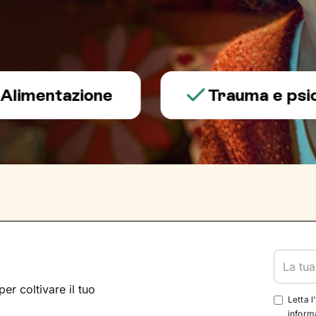
entazione
Trauma e psicotr
per coltivare il tuo
Letta l
informa