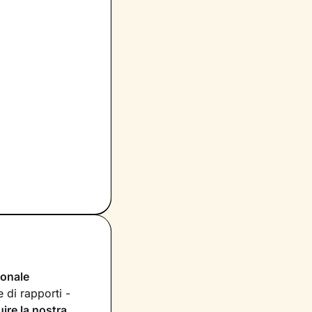
ionale
 di rapporti -
uire la nostra