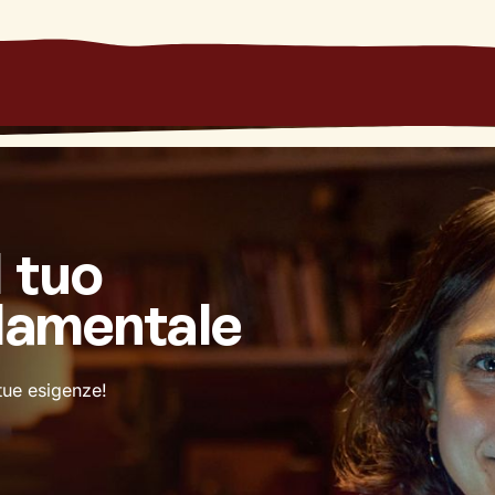
l tuo
damentale
 tue esigenze!