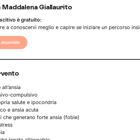
 Maddalena Giallaurito
scitivo è gratuito:
re a conoscervi meglio e capire se iniziare un percorso ins
disponibile
rvento
 all’ansia
sivo-compulsivo
opria salute e ipocondria
ico e ansia acuta
li che generano forte ansia (fobie)
stress
ia
he legate all’espatrio