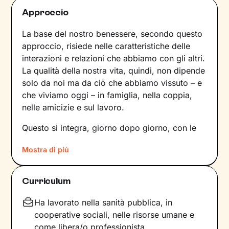
Approccio
La base del nostro benessere, secondo questo
approccio, risiede nelle caratteristiche delle
interazioni e relazioni che abbiamo con gli altri.
La qualità della nostra vita, quindi, non dipende
solo da noi ma da ciò che abbiamo vissuto – e
che viviamo oggi – in famiglia, nella coppia,
nelle amicizie e sul lavoro.
Questo si integra, giorno dopo giorno, con le
nostre percezioni e con i pensieri, andando a
Mostra di più
influire sulle emozioni che proviamo, sui
comportamenti che mettiamo in atto e sul
modo in cui comunichiamo. Il risultato è una
Curriculum
sintesi unica tra questi diversi aspetti: siamo
noi, con la nostra individualità.
Ha lavorato nella sanità pubblica, in
cooperative sociali, nelle risorse umane e
Sul ponte che si crea tra il mondo interno e
come libera/o professionista