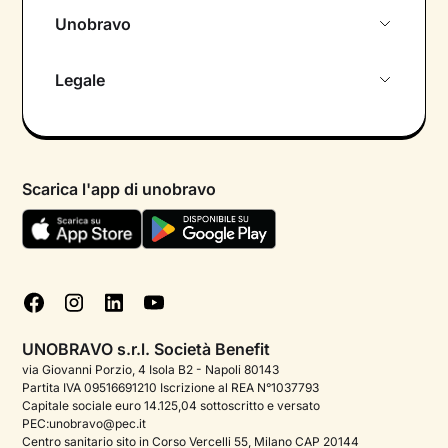
Unobravo
Chi siamo
Legale
Colloquio conoscitivo gratuito
Informativa privacy calendario
Psicologo in chat
Informativa privacy paziente
Psicologi per aree di intervento
Scarica l'app di unobravo
Termini e condizioni
Aiuto urgente
Informativa Privacy
FAQ
Dichiarazione di Accessibilità
Blog
Cookie policy
Test psicologici
Gestisci cookie
UNOBRAVO s.r.l. Società Benefit
Podcast di psicologia
via Giovanni Porzio, 4 Isola B2 - Napoli 80143
Partita IVA 09516691210 Iscrizione al REA N°1037793
Corporate
Capitale sociale euro 14.125,04 sottoscritto e versato
PEC:unobravo@pec.it
Psicologo italiano all'estero
Centro sanitario sito in Corso Vercelli 55, Milano CAP 20144