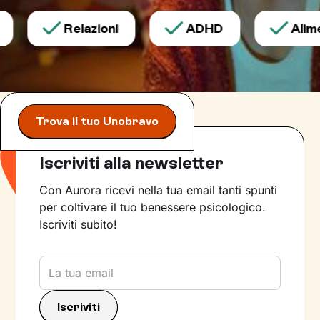
Relazioni
ADHD
Alimen
Trova il tuo Unobravo
Iscriviti alla newsletter
Con Aurora ricevi nella tua email tanti spunti
per coltivare il tuo benessere psicologico.
Iscriviti subito!