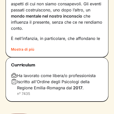
aspetti di cui non siamo consapevoli. Gli eventi
passati costruiscono, uno dopo l’altro, un
mondo mentale nel nostro inconscio
che
influenza il presente, senza che ce ne rendiamo
conto.
È nell’infanzia, in particolare, che affondano le
radici di tanti nostri modi di essere, di pensare
Mostra di più
e agire: le
esperienze vissute in famiglia
,
infatti, vengono apprese, memorizzate e
riproposte nelle relazioni successive.
Curriculum
Individuare e comprendere questi meccanismi -
che in età adulta si attivano in maniera
Ha lavorato come libera/o professionista
automatica - è la chiave per innescare il
Iscritto all'Ordine degli Psicologi della
cambiamento.
Regione Emilia-Romagna
dal
2017
.
n°
7435
Conoscere noi stessi significa
portare alla luce
ciò che per tanto tempo è rimasto dietro le
quinte: raggiungere questo tipo di