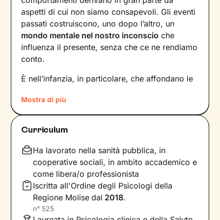
aspetti di cui non siamo consapevoli. Gli eventi
passati costruiscono, uno dopo l’altro, un
mondo mentale nel nostro inconscio
che
influenza il presente, senza che ce ne rendiamo
conto.
È nell’infanzia, in particolare, che affondano le
radici di tanti nostri modi di essere, di pensare
Mostra di più
e agire: le
esperienze vissute in famiglia
,
infatti, vengono apprese, memorizzate e
riproposte nelle relazioni successive.
Curriculum
Individuare e comprendere questi meccanismi -
che in età adulta si attivano in maniera
Ha lavorato nella sanità pubblica, in
automatica - è la chiave per innescare il
cooperative sociali, in ambito accademico e
cambiamento.
come libera/o professionista
Iscritta all'Ordine degli Psicologi della
Conoscere noi stessi significa
portare alla luce
Regione Molise
dal
2018
.
ciò che per tanto tempo è rimasto dietro le
n°
525
quinte: raggiungere questo tipo di
Laureata in Psicologia clinica e della Salute