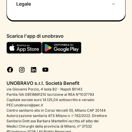
Legale
Colloquio conoscitivo gratuito
Informativa privacy calendario
Psicologo in chat
Informativa privacy paziente
Psicologi per aree di intervento
Scarica l'app di unobravo
Termini e condizioni
Aiuto urgente
Informativa Privacy
FAQ
Dichiarazione di Accessibilità
Blog
Cookie policy
Test psicologici
Gestisci cookie
UNOBRAVO s.r.l. Società Benefit
Podcast di psicologia
via Giovanni Porzio, 4 Isola B2 - Napoli 80143
Partita IVA 09516691210 Iscrizione al REA N°1037793
Corporate
Capitale sociale euro 14.125,04 sottoscritto e versato
PEC:unobravo@pec.it
Psicologo italiano all'estero
Centro sanitario sito in Corso Vercelli 55, Milano CAP 20144
Autorizzazione sanitaria ATS Milano n. I-762/2022. Direttore
Approfondimenti sulla salute mentale
Sanitario Dott.ssa Barbara Mantellini iscritta all'albo dei
Medici Chirurghi della provincia di Milano, n° 37532
Sala stampa
©Unobravo 2026 / All Rights Reserved