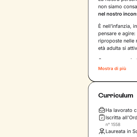
non siamo consap
nel nostro incon
È nell’infanzia, i
pensare e agire:
riproposte nelle
età adulta si att
Conoscere noi st
quinte: raggiung
Mostra di più
svincolare il pre
Nel percorso che
Curriculum
aiutandoti a far
e
come ti relazioni
definiscono ma d
Ha lavorato c
Iscritta all'O
Questo ti consent
n°
1558
individuare risor
Laureata in S