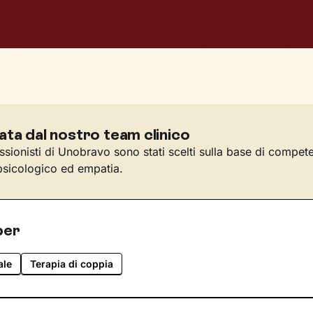
ata dal nostro team clinico
essionisti di Unobravo sono stati scelti sulla base di compet
sicologico ed empatia.
per
ale
Terapia di coppia