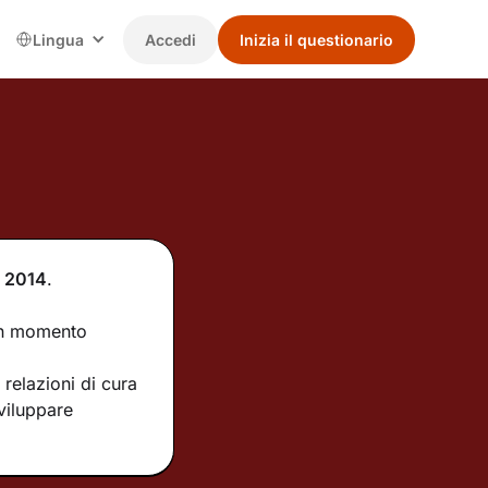
Lingua
Accedi
Inizia il questionario
2014
.
 un momento
relazioni di cura
sviluppare