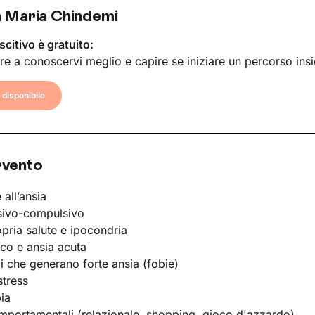
 Maria Chindemi
scitivo è gratuito:
re a conoscervi meglio e capire se iniziare un percorso ins
disponibile
rvento
 all’ansia
sivo-compulsivo
opria salute e ipocondria
ico e ansia acuta
li che generano forte ansia (fobie)
stress
ia
portamentali (relazionale, shopping, gioco d'azzardo)