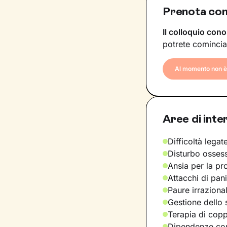
Prenota con
Il colloquio cono
potrete comincia
Al momento non è 
Aree di inte
Difficoltà legate
Disturbo osses
Ansia per la pr
Attacchi di pan
Paure irraziona
Gestione dello 
Terapia di copp
Dipendenze com