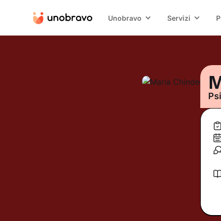
Unobravo
Servizi
P
M
Ps