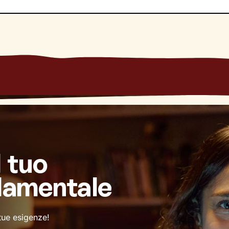
l tuo
damentale
 tue esigenze!