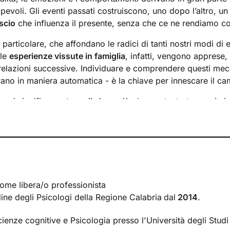
evoli. Gli eventi passati costruiscono, uno dopo l’altro, u
scio
che influenza il presente, senza che ce ne rendiamo c
n particolare, che affondano le radici di tanti nostri modi di 
 le
esperienze vissute in famiglia
, infatti, vengono apprese
 relazioni successive. Individuare e comprendere questi mec
ivano in maniera automatica - è la chiave per innescare il c
essi significa
portare alla luce
ciò che per tanto tempo è rim
ere questo tipo di consapevolezza è il primo passo necessa
sente
dal passato
e viverlo con maggiore serenità.
 faremo insieme ti ascolterò sempre con attenzione e part
mergere ricordi significativi e riflessioni
approfondite sulla 
 con gli altri. Ti accompagnerò alla scoperta di tutti quegli as
i cui non sei ancora pienamente cosciente.
ome libera/o professionista
rdine degli Psicologi della Regione Calabria
dal
2014
.
irà di riscoprire alcune tue qualità che erano rimaste in se
se interiori che ti permetteranno di
esprimerti con modalità
cienze cognitive e Psicologia presso l'Università degli Stud