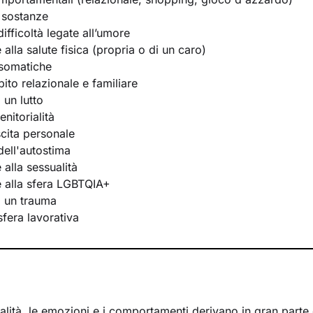
 sostanze
ifficoltà legate all’umore
e alla salute fisica (propria o di un caro)
osomatiche
bito relazionale e familiare
 un lutto
nitorialità
scita personale
ell'autostima
e alla sessualità
te alla sfera LGBTQIA+
i un trauma
 sfera lavorativa
lità, le emozioni e i comportamenti derivano in gran parte d