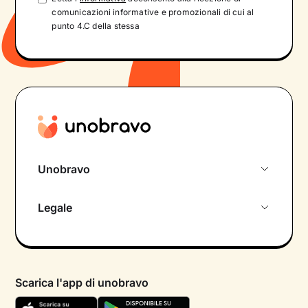
comunicazioni informative e promozionali di cui al
punto 4.C della stessa
Unobravo
Chi siamo
Legale
Colloquio conoscitivo gratuito
Informativa privacy calendario
Psicologo in chat
Informativa privacy paziente
Psicologi per aree di intervento
Scarica l'app di unobravo
Termini e condizioni
Aiuto urgente