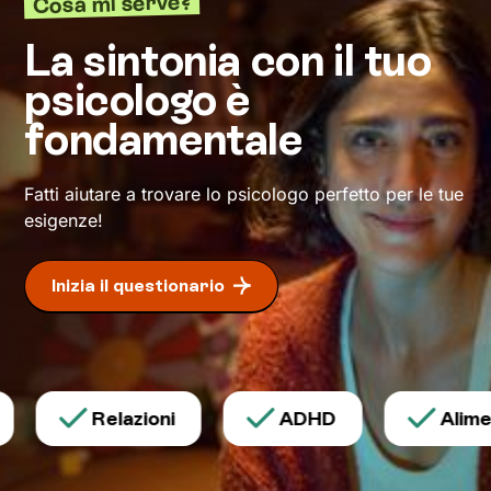
Cosa mi serve?
Attraverso
tecniche ed esercizi specifici
, scelti
in base ai tuoi valori e bisogni, potrai
La sintonia con il tuo
ristrutturare quelle modalità di pensiero e
psicologo è
azione che finora ti hanno limitato. Io resterò al
tuo fianco per spronarti e sostenerti, e
fondamentale
cammineremo insieme verso la meta: il tuo
benessere
.
Fatti aiutare a trovare lo psicologo perfetto per le tue
esigenze!
Inizia il questionario
Relazioni
ADHD
Alimen