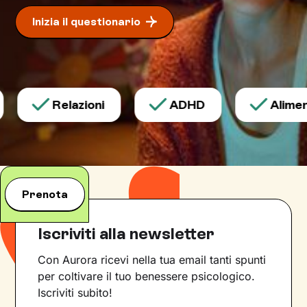
Inizia il questionario
Relazioni
ADHD
Aliment
Prenota
Iscriviti alla newsletter
Con Aurora ricevi nella tua email tanti spunti
per coltivare il tuo benessere psicologico.
Iscriviti subito!