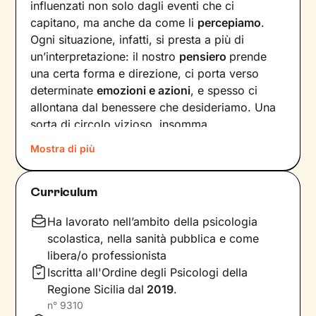
influenzati non solo dagli eventi che ci
capitano, ma anche da come li
percepiamo
.
Ogni situazione, infatti, si presta a più di
un’interpretazione: il nostro
pensiero
prende
una certa forma e direzione, ci porta verso
determinate
emozioni e azioni
, e spesso ci
allontana dal benessere che desideriamo. Una
sorta di circolo vizioso, insomma.
Mostra di più
Si può interrompere questo circuito,
innescando un
cambiamento che porti a una
maggiore serenità
? Certo che sì, andando a
Curriculum
intervenire proprio sui pensieri e i
comportamenti che lo generano.
Ha lavorato nell’ambito della psicologia
scolastica, nella sanità pubblica e come
Il mio compito sarà quello di accompagnarti in
libera/o professionista
questo processo, aiutandoti prima di tutto a
Iscritta all'Ordine degli Psicologi della
diventare
consapevole di tutto quello
che
Regione Sicilia
dal
2019
.
influenza l’interpretazione degli eventi della tua
n°
9310