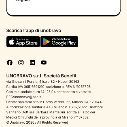
Colloquio conoscitivo gratuito
Informativa privacy calendario
Psicologo in chat
Informativa privacy paziente
Psicologi per aree di intervento
Scarica l'app di unobravo
Termini e condizioni
Aiuto urgente
Informativa Privacy
FAQ
Dichiarazione di Accessibilità
Blog
Cookie policy
Test psicologici
Gestisci cookie
UNOBRAVO s.r.l. Società Benefit
Podcast di psicologia
via Giovanni Porzio, 4 Isola B2 - Napoli 80143
Partita IVA 09516691210 Iscrizione al REA N°1037793
Corporate
Capitale sociale euro 14.125,04 sottoscritto e versato
PEC:unobravo@pec.it
Psicologo italiano all'estero
Centro sanitario sito in Corso Vercelli 55, Milano CAP 20144
Autorizzazione sanitaria ATS Milano n. I-762/2022. Direttore
Approfondimenti sulla salute mentale
Sanitario Dott.ssa Barbara Mantellini iscritta all'albo dei
Medici Chirurghi della provincia di Milano, n° 37532
Sala stampa
©Unobravo 2026 / All Rights Reserved