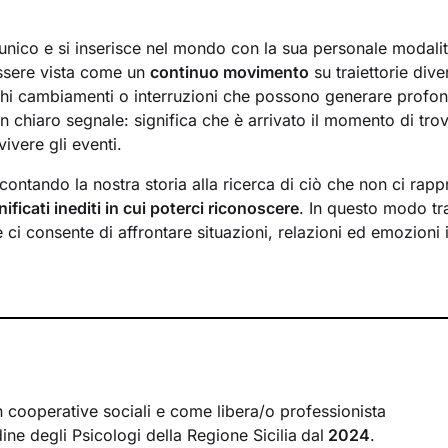
unico e si inserisce nel mondo con la sua personale modali
sere vista come un
continuo movimento
su traiettorie div
hi cambiamenti o interruzioni che possono generare profon
n chiaro segnale: significa che è arrivato il momento di tr
vivere gli eventi.
ontando la nostra storia alla ricerca di ciò che non ci rapp
nificati inediti in cui poterci riconoscere
. In questo modo t
ci consente di affrontare situazioni, relazioni ed emozioni 
desideri più profondi.
o insieme si baserà su un ascolto attivo, privo di giudizio, e
na relazione accogliente
e di supporto. Ci concentreremo po
quali meccanismi risultano meno funzionali per te e quali 
ti ad avere a che fare coi vari aspetti della tua vita con ma
mo insieme una
nuova narrazione
della tua storia, che rappr
n cooperative sociali e come libera/o professionista
esideri, e che ti guidi nel raggiungimento degli
obiettivi di 
rdine degli Psicologi della Regione Sicilia
dal
2024
.