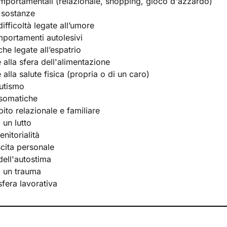
portamentali (relazionale, shopping, gioco d'azzardo)
 sostanze
ifficoltà legate all’umore
portamenti autolesivi
he legate all’espatrio
e alla sfera dell'alimentazione
e alla salute fisica (propria o di un caro)
utismo
osomatiche
bito relazionale e familiare
 un lutto
nitorialità
scita personale
ell'autostima
i un trauma
 sfera lavorativa