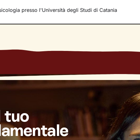
icologia presso l'Università degli Studi di Catania
l tuo
damentale