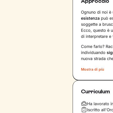
Approccio
Ognuno di noi è 
esistenza
può es
soggette a brusc
Ecco, questo è u
di interpretare e 
Come farlo? Racc
individuando
sig
nuova strada che 
nostri bisogni e 
Mostra di più
Il nostro percors
costruzione di u
per comprendere 
Curriculum
potrebbero aiutar
Infine costruire
Ha lavorato i
ciò che senti e d
Iscritto all'O