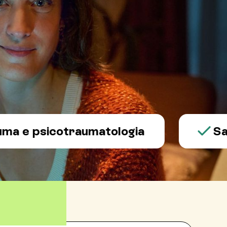
psicotraumatologia
Salute 