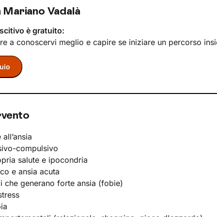
 Mariano Vadalà
scitivo è gratuito:
re a conoscervi meglio e capire se iniziare un percorso ins
uio
rvento
 all’ansia
sivo-compulsivo
opria salute e ipocondria
ico e ansia acuta
li che generano forte ansia (fobie)
stress
ia