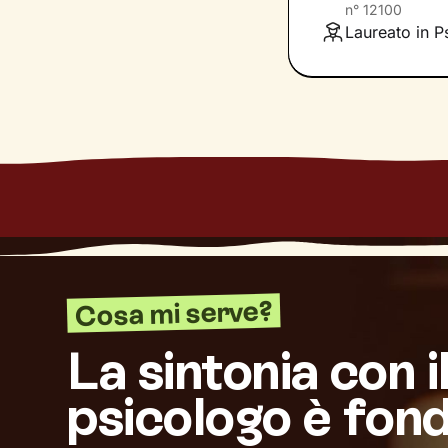
prefiggi.
n°
12100
Laureato in Ps
Cosa mi serve?
La sintonia con i
psicologo è fon