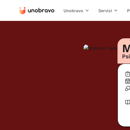
Unobravo
Servizi
P
M
Psi