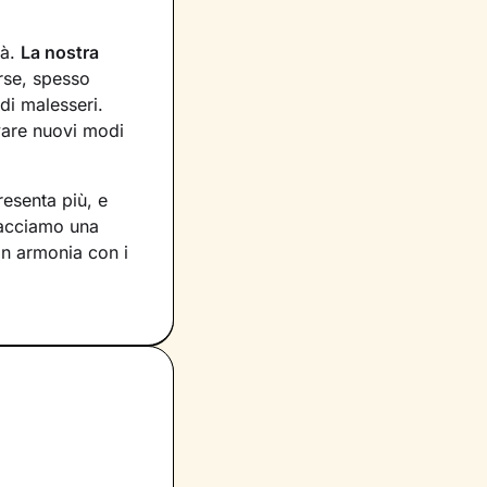
tà.
La nostra
erse, spesso
di malesseri.
ovare nuovi modi
resenta più, e
racciamo una
in armonia con i
 sulla
i sul presente,
invece
ggiore serenità.
esenti davvero
benessere
che ti