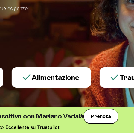
 tue esigenze!
Alimentazione
Trauma e 
oscitivo con Mariano Vadalà
Prenota
ato
Eccellente
su
Trustpilot