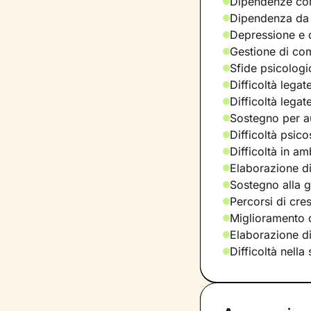
Dipendenze com
Dipendenza da
Depressione e d
Gestione di com
Sfide psicologic
Difficoltà legat
Difficoltà legat
Sostegno per a
Difficoltà psic
Difficoltà in am
Elaborazione di
Sostegno alla ge
Percorsi di cre
Miglioramento d
Elaborazione d
Difficoltà nella