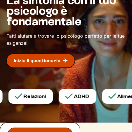
serena.
psicologo è
Daremo il via a un cammino che ti condurrà su
fondamentale
strade mai percorse prima, verso il benessere
che desideri.
Fatti aiutare a trovare lo psicologo perfetto per le tue
esigenze!
Inizia il questionario
Relazioni
ADHD
Aliment