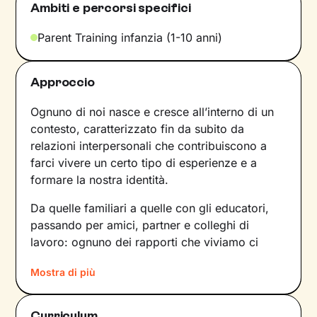
Ambiti e percorsi specifici
Parent Training infanzia (1-10 anni)
Approccio
Ognuno di noi nasce e cresce all’interno di un
contesto, caratterizzato fin da subito da
relazioni interpersonali che contribuiscono a
farci vivere un certo tipo di esperienze e a
formare la nostra identità.
Da quelle familiari a quelle con gli educatori,
passando per amici, partner e colleghi di
lavoro: ognuno dei rapporti che viviamo ci
forgia e, allo stesso tempo, rispecchia le
Mostra di più
dinamiche che abbiamo sperimentato fino a
quel momento. Anche le emozioni che
proviamo e i pensieri che concepiamo sono
Curriculum