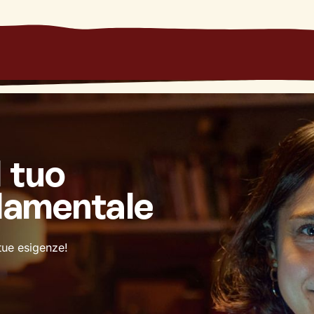
l tuo
damentale
 tue esigenze!