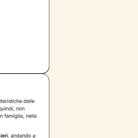
eristiche delle
 quindi, non
 famiglia, nella
ieri
, andando a