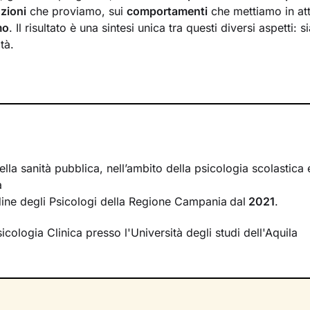
zioni
che proviamo, sui
comportamenti
che mettiamo in at
mo
. Il risultato è una sintesi unica tra questi diversi aspetti: 
tà.
crea tra il mondo interno e quello esterno
si inserisce il la
à a comprendere nel passato della tua storia e a ricostruir
. La voglia di cambiamento sarà la motivazione necessaria 
o un percorso che ti porterà verso un benessere sempre cre
rire le tue risorse interiori e a capire i meccanismi che gene
lla ricerca di un
nuovo livello di consapevolezza
. Conoscer
ella sanità pubblica, nell’ambito della psicologia scolastica
r comprendere cosa cambiare e come farlo. Nello spazio di
a
i creerà, avrai modo di rileggere la tua realtà attribuendole 
Ordine degli Psicologi della Regione Campania
dal
2021
.
rmetteranno di affrontare la vita con
attitudine ed energia ri
icologia Clinica presso l'Università degli studi dell'Aquila