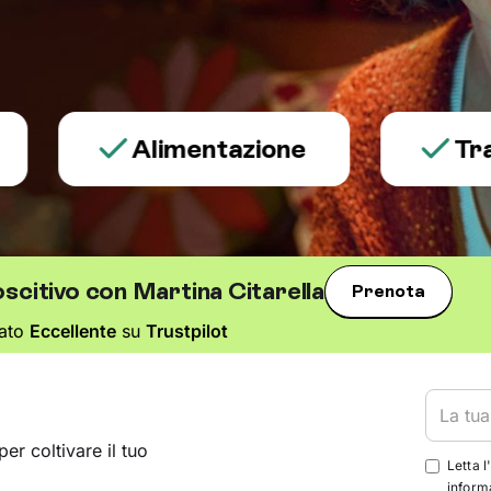
Alimentazione
Trauma e
scitivo con Martina Citarella
Prenota
tato
Eccellente
su
Trustpilot
per coltivare il tuo
Letta l
informa