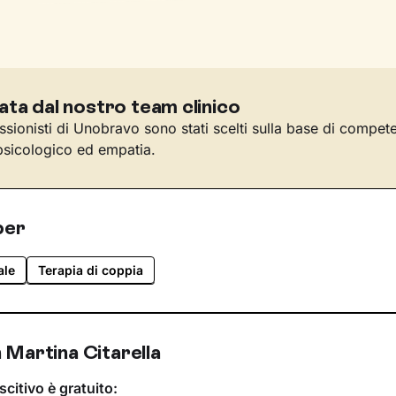
ata dal nostro team clinico
essionisti di Unobravo sono stati scelti sulla base di compet
sicologico ed empatia.
per
ale
Terapia di coppia
 Martina Citarella
scitivo è gratuito: