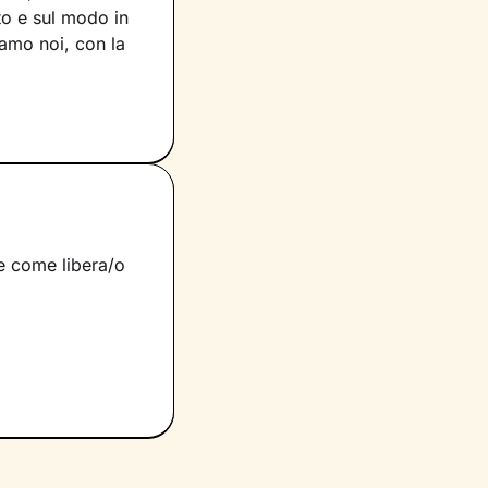
to e sul modo in
siamo noi, con la
voro che faremo
e ciò che fa parte
per muovere i
scente.
rano i tuoi
si è infatti
 e come libera/o
 ascolto e
significati
nnovate
.