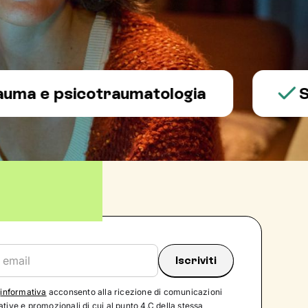
 psicotraumatologia
Salute
'
informativa
acconsento alla ricezione di comunicazioni
tive e promozionali di cui al punto 4.C della stessa