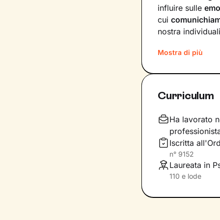
influire sulle
emo
cui
comunichia
nostra individuali
Sul
ponte che si 
Mostra di più
insieme, che andr
del tuo presente
primi passi lung
Curriculum
Ti guiderò a scop
comportamenti, a
Ha lavorato n
fondamentale pe
professionist
accoglienza che s
Iscritta all'
inediti che ti pe
n°
9152
Laureata in Ps
110 e lode