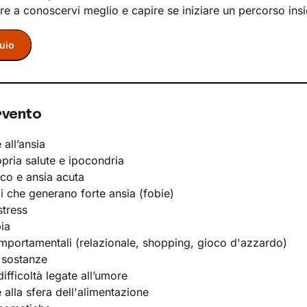
re a conoscervi meglio e capire se iniziare un percorso ins
uio
rvento
 all’ansia
opria salute e ipocondria
ico e ansia acuta
li che generano forte ansia (fobie)
stress
ia
portamentali (relazionale, shopping, gioco d'azzardo)
 sostanze
ifficoltà legate all’umore
e alla sfera dell'alimentazione