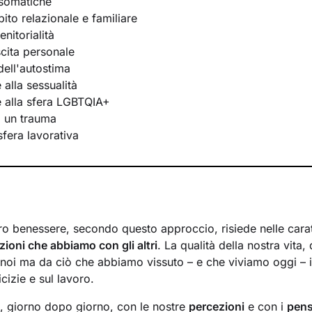
osomatiche
bito relazionale e familiare
nitorialità
scita personale
ell'autostima
e alla sessualità
te alla sfera LGBTQIA+
i un trauma
 sfera lavorativa
ro benessere, secondo questo approccio, risiede nelle caratt
azioni che abbiamo con gli altri
. La qualità della nostra vita,
noi ma da ciò che abbiamo vissuto – e che viviamo oggi – in
cizie e sul lavoro.
a, giorno dopo giorno, con le nostre
percezioni
e con i
pens