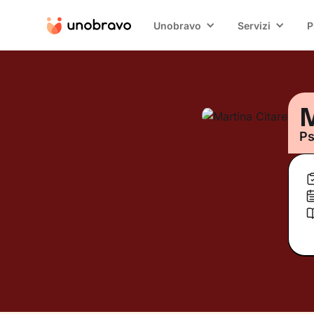
Unobravo
Servizi
P
M
Ps