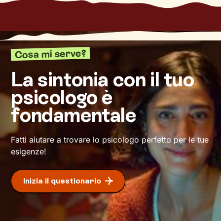
un’attitudine costruttiva e positiva. E il
tuo
benessere sarà di nuovo a portata di mano
.
Cosa mi serve?
La sintonia con il tuo
psicologo è
fondamentale
Fatti aiutare a trovare lo psicologo perfetto per le tue
esigenze!
Inizia il questionario