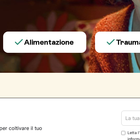
Alimentazione
Trauma e ps
per coltivare il tuo
Letta l
informa