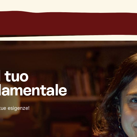
l tuo
damentale
 tue esigenze!