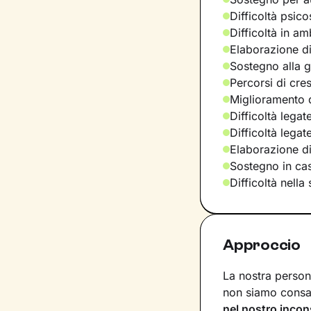
Difficoltà psic
Difficoltà in am
Elaborazione di
Sostegno alla ge
Percorsi di cre
Miglioramento d
Difficoltà legat
Difficoltà lega
Elaborazione d
Sostegno in casi
Difficoltà nella
Approccio
La nostra persona
non siamo consap
nel nostro incon