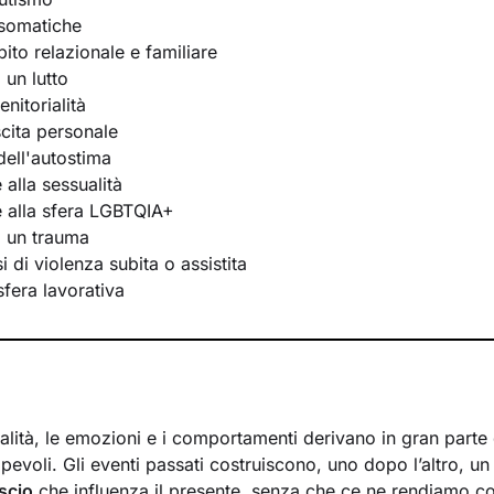
osomatiche
bito relazionale e familiare
 un lutto
nitorialità
scita personale
ell'autostima
e alla sessualità
te alla sfera LGBTQIA+
i un trauma
 di violenza subita o assistita
 sfera lavorativa
lità, le emozioni e i comportamenti derivano in gran parte d
evoli. Gli eventi passati costruiscono, uno dopo l’altro, u
scio
che influenza il presente, senza che ce ne rendiamo c