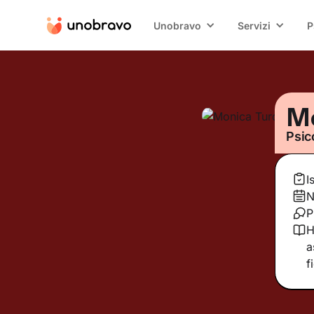
Unobravo
Servizi
P
Mo
Psic
I
N
P
H
a
f