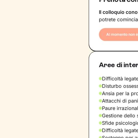
Il colloquio cono
potrete comincia
Al momento non è 
Aree di inte
Difficoltà legate
Disturbo osses
Ansia per la pr
Attacchi di pan
Paure irraziona
Gestione dello 
Sfide psicologic
Difficoltà legat
Sostegno per a