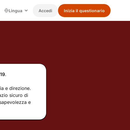
Lingua
Accedi
Inizia il questionario
19
.
ia e direzione.
zio sicuro di
nsapevolezza e