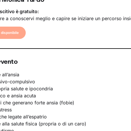
scitivo è gratuito:
re a conoscervi meglio e capire se iniziare un percorso ins
disponibile
rvento
 all’ansia
sivo-compulsivo
opria salute e ipocondria
ico e ansia acuta
li che generano forte ansia (fobie)
stress
he legate all’espatrio
e alla salute fisica (propria o di un caro)
utismo