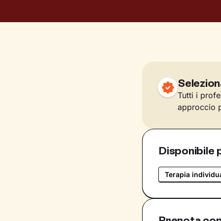
Selezion
Tutti i prof
approccio p
Disponibile 
Terapia individu
Prenota co