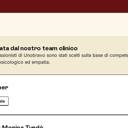
ata dal nostro team clinico
essionisti di Unobravo sono stati scelti sulla base di compet
sicologico ed empatia.
per
ale
n Monica Turdò