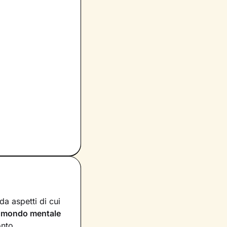
a aspetti di cui
n
mondo mentale
onto.