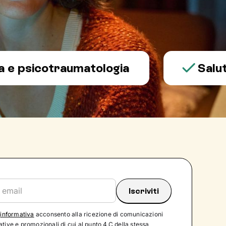
icotraumatologia
Salute me
'
informativa
acconsento alla ricezione di comunicazioni
tive e promozionali di cui al punto 4.C della stessa