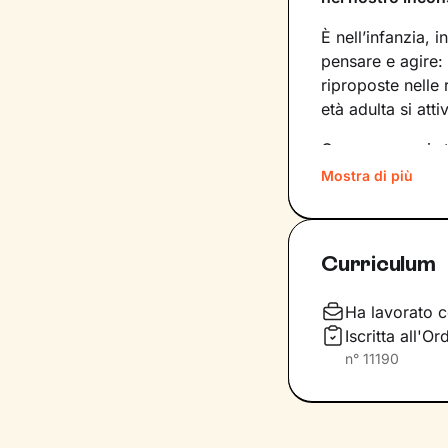
È nell’infanzia, i
pensare e agire:
riproposte nelle
età adulta si att
Conoscere noi st
quinte: raggiung
Mostra di più
svincolare il pre
Nel percorso che
Curriculum
aiutandoti a far
e
come ti relazioni
definiscono ma d
Ha lavorato c
Iscritta all'O
Questo ti consent
n°
11190
individuare risor