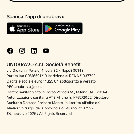
Psicologo in chat
Informativa privacy paziente
Psicologi per aree di intervento
Scarica l'app di unobravo
Termini e condizioni
Aiuto urgente
Informativa Privacy
FAQ
Dichiarazione di Accessibilità
Blog
Cookie policy
Test psicologici
Gestisci cookie
UNOBRAVO s.r.l. Società Benefit
Podcast di psicologia
via Giovanni Porzio, 4 Isola B2 - Napoli 80143
Partita IVA 09516691210 Iscrizione al REA N°1037793
Corporate
Capitale sociale euro 14.125,04 sottoscritto e versato
PEC:unobravo@pec.it
Psicologo italiano all'estero
Centro sanitario sito in Corso Vercelli 55, Milano CAP 20144
Autorizzazione sanitaria ATS Milano n. I-762/2022. Direttore
Approfondimenti sulla salute mentale
Sanitario Dott.ssa Barbara Mantellini iscritta all'albo dei
Medici Chirurghi della provincia di Milano, n° 37532
Sala stampa
©Unobravo 2026 / All Rights Reserved
Bandi e premi