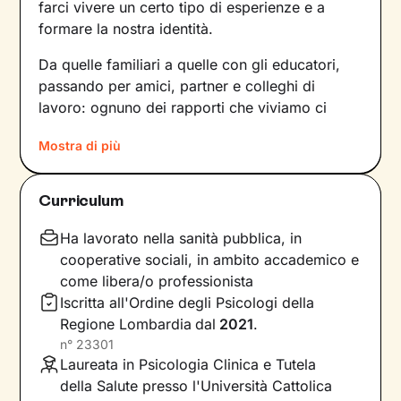
farci vivere un certo tipo di esperienze e a
formare la nostra identità.
Da quelle familiari a quelle con gli educatori,
passando per amici, partner e colleghi di
lavoro: ognuno dei rapporti che viviamo ci
forgia e, allo stesso tempo, rispecchia le
Mostra di più
dinamiche che abbiamo sperimentato fino a
quel momento. Anche le
emozioni
che
proviamo e i
pensieri
che concepiamo sono
Curriculum
influenzati dal contesto relazionale in cui siamo
cresciuti.
Ha lavorato nella sanità pubblica, in
cooperative sociali, in ambito accademico e
Per superare momenti difficili e raggiungere un
come libera/o professionista
maggiore benessere bisogna comprendere
Iscritta all'Ordine degli Psicologi della
quali siano gli elementi che non ci
Regione Lombardia
dal
2021
.
rappresentano più e quali i
bisogni
n°
23301
insoddisfatti su cui lavorare
. In base a questo
Laureata in Psicologia Clinica e Tutela
si vanno a individuare le
risorse
necessarie per
della Salute presso l'Università Cattolica