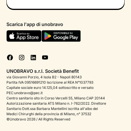
Informativa privacy calendario
Psicologo in chat
Informativa privacy paziente
Psicologi per aree di intervento
Scarica l'app di unobravo
Termini e condizioni
Aiuto urgente
Informativa Privacy
FAQ
Dichiarazione di Accessibilità
Blog
Cookie policy
Test psicologici
Gestisci cookie
UNOBRAVO s.r.l. Società Benefit
Podcast di psicologia
via Giovanni Porzio, 4 Isola B2 - Napoli 80143
Partita IVA 09516691210 Iscrizione al REA N°1037793
Corporate
Capitale sociale euro 14.125,04 sottoscritto e versato
PEC:unobravo@pec.it
Psicologo italiano all'estero
Centro sanitario sito in Corso Vercelli 55, Milano CAP 20144
Autorizzazione sanitaria ATS Milano n. I-762/2022. Direttore
Approfondimenti sulla salute mentale
Sanitario Dott.ssa Barbara Mantellini iscritta all'albo dei
Medici Chirurghi della provincia di Milano, n° 37532
Sala stampa
©Unobravo 2026 / All Rights Reserved
Bandi e premi