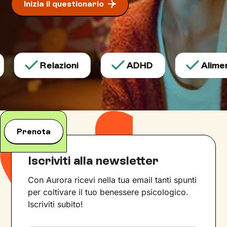
Inizia il questionario
Relazioni
ADHD
Aliment
Prenota
Iscriviti alla newsletter
Con Aurora ricevi nella tua email tanti spunti
per coltivare il tuo benessere psicologico.
Iscriviti subito!