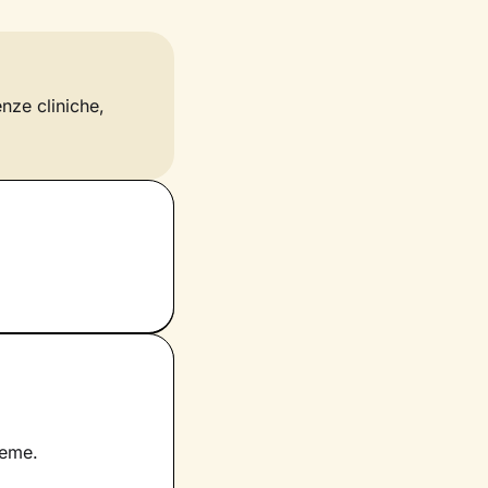
enze cliniche,
ieme.