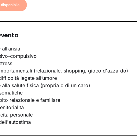
disponibile
rvento
 all’ansia
sivo-compulsivo
stress
portamentali (relazionale, shopping, gioco d'azzardo)
ifficoltà legate all’umore
e alla salute fisica (propria o di un caro)
osomatiche
bito relazionale e familiare
nitorialità
scita personale
ell'autostima