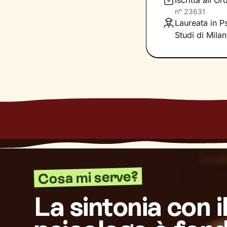
Iscritta all'
n°
23631
Questo ti consent
Laureata in Ps
individuare risor
Studi di Mila
Cosa mi serve?
La sintonia con i