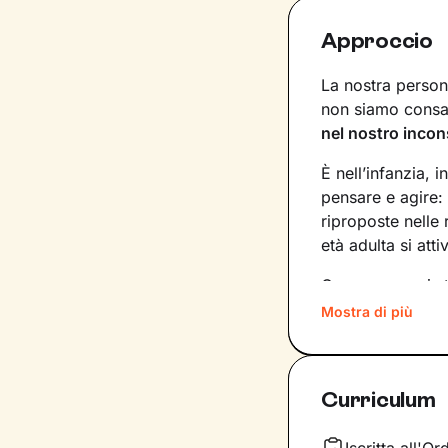
Approccio
La nostra persona
non siamo consap
nel nostro incon
È nell’infanzia, i
pensare e agire:
riproposte nelle
età adulta si att
Conoscere noi st
quinte: raggiung
Mostra di più
svincolare il pre
Nel percorso che
Curriculum
aiutandoti a far
e
come ti relazioni
definiscono ma d