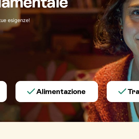
damentale
 tue esigenze!
Alimentazione
Trauma e