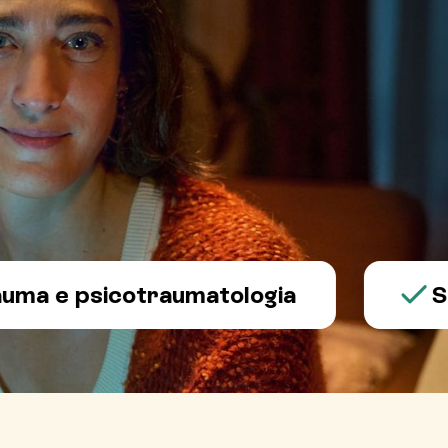
 psicotraumatologia
Salute