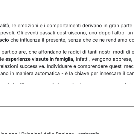
lità, le emozioni e i comportamenti derivano in gran parte d
evoli. Gli eventi passati costruiscono, uno dopo l’altro, u
scio
che influenza il presente, senza che ce ne rendiamo c
n particolare, che affondano le radici di tanti nostri modi di 
 le
esperienze vissute in famiglia
, infatti, vengono apprese
 relazioni successive. Individuare e comprendere questi mec
ivano in maniera automatica - è la chiave per innescare il c
essi significa
portare alla luce
ciò che per tanto tempo è rim
ere questo tipo di consapevolezza è il primo passo necessa
sente
dal passato
e viverlo con maggiore serenità.
 faremo insieme ti ascolterò sempre con attenzione e part
mergere ricordi significativi e riflessioni
approfondite sulla 
 con gli altri. Ti accompagnerò alla scoperta di tutti quegli as
i cui non sei ancora pienamente cosciente.