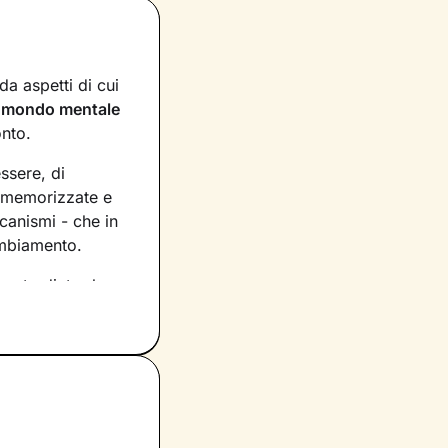
a aspetti di cui
n
mondo mentale
onto.
essere, di
, memorizzate e
canismi - che in
ambiamento.
asto dietro le
rio per
ecipazione,
tua vita e su
petti di te che ti