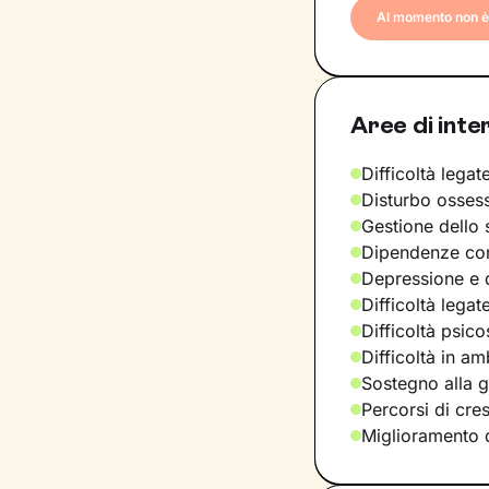
Al momento non è 
Aree di inte
Difficoltà legate
Disturbo osses
Gestione dello 
Dipendenze com
Depressione e d
Difficoltà legat
Difficoltà psic
Difficoltà in am
Sostegno alla ge
Percorsi di cre
Miglioramento d