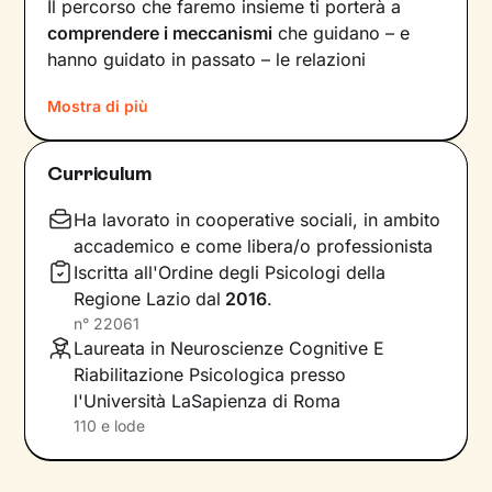
Il percorso che faremo insieme ti porterà a
comprendere i meccanismi
che guidano – e
hanno guidato in passato – le relazioni
all’interno del tuo nucleo
Mostra di più
familiare e non solo. Vedrai il tuo mondo sotto
una luce diversa e scoprirai
nuovi significati
Curriculum
alla base di ciò che stai vivendo oggi.
Ha lavorato in cooperative sociali, in ambito
Imparerai a trasformare alcuni elementi che non
accademico e come libera/o professionista
ti rappresentano più e scoprirai dentro di te
Iscritta all'Ordine degli Psicologi della
competenze e potenzialità
che non sapevi di
Regione Lazio
dal
2016
.
avere. Davanti ai tuoi occhi compariranno
n°
22061
nuove strade da percorrere, un passo dopo
Laureata in Neuroscienze Cognitive E
l’altro, verso il
cambiamento positivo
che
Riabilitazione Psicologica presso
desideri.
l'Università LaSapienza di Roma
110 e lode
Considera i nostri incontri come uno spazio
sicuro, in cui condividere ciò che provi in
completa libertà e riflettere su diversi aspetti