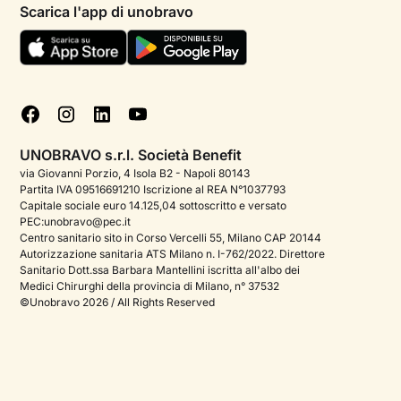
Psicologi per aree di intervento
Scarica l'app di unobravo
Termini e condizioni
Aiuto urgente
Informativa Privacy
FAQ
Dichiarazione di Accessibilità
Blog
Cookie policy
Test psicologici
Gestisci cookie
UNOBRAVO s.r.l. Società Benefit
Podcast di psicologia
via Giovanni Porzio, 4 Isola B2 - Napoli 80143
Partita IVA 09516691210 Iscrizione al REA N°1037793
Corporate
Capitale sociale euro 14.125,04 sottoscritto e versato
PEC:unobravo@pec.it
Psicologo italiano all'estero
Centro sanitario sito in Corso Vercelli 55, Milano CAP 20144
Autorizzazione sanitaria ATS Milano n. I-762/2022. Direttore
Approfondimenti sulla salute mentale
Sanitario Dott.ssa Barbara Mantellini iscritta all'albo dei
Medici Chirurghi della provincia di Milano, n° 37532
Sala stampa
©Unobravo 2026 / All Rights Reserved
Bandi e premi
Posizioni aperte
Contattaci