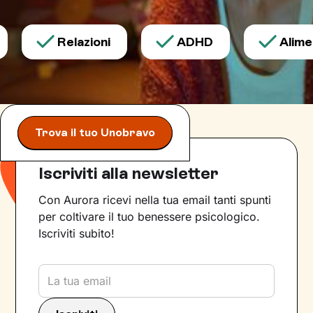
Relazioni
ADHD
Aliment
Trova il tuo Unobravo
Iscriviti alla newsletter
Con Aurora ricevi nella tua email tanti spunti
per coltivare il tuo benessere psicologico.
Iscriviti subito!