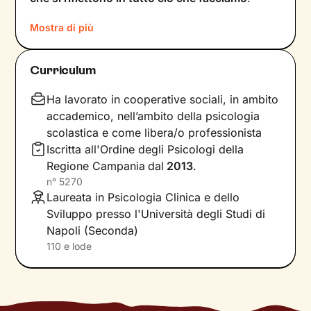
Comprendere questi meccanismi è il primo
Mostra di più
passo necessario per poter dare nuovi
significati a ciò che viviamo ogni giorno.
Curriculum
Proprio su questo ci concentreremo durante i
nostri incontri: in un clima di ascolto e
Ha lavorato in cooperative sociali, in ambito
accoglienza, potrai condividere ciò che provi in
accademico, nell’ambito della psicologia
completa libertà. Ripercorreremo la tua storia e
scolastica e come libera/o professionista
ti aiuterò a riflettere su diversi aspetti della tua
Iscritta all'Ordine degli Psicologi della
vita, per far emergere i tuoi
bisogni
più
Regione Campania
dal
2013
.
profondi. Individueremo le
risorse interne
e le
n°
5270
potenzialità di cui non sei ancora consapevole,
Laureata in Psicologia Clinica e dello
e attraverso queste ti accompagnerò
Sviluppo presso l'Università degli Studi di
nell’affrontare i nodi più spinosi e nel
vivere al
Napoli (Seconda)
meglio il presente
.
110 e lode
Vedrai tutto il tuo mondo sotto una nuova luce
e davanti a te compariranno nuove strade da
percorrere un passo dopo l’altro, verso il