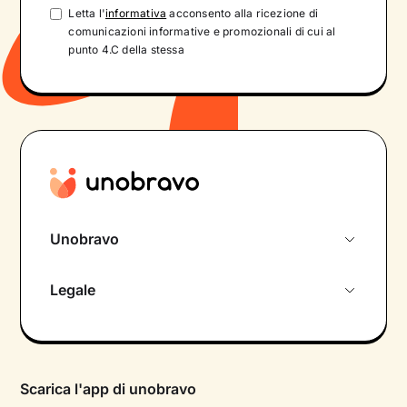
Letta l'
informativa
acconsento alla ricezione di
comunicazioni informative e promozionali di cui al
punto 4.C della stessa
Unobravo
Chi siamo
Legale
Colloquio conoscitivo gratuito
Informativa privacy calendario
Psicologo in chat
Informativa privacy paziente
Psicologi per aree di intervento
Scarica l'app di unobravo
Termini e condizioni