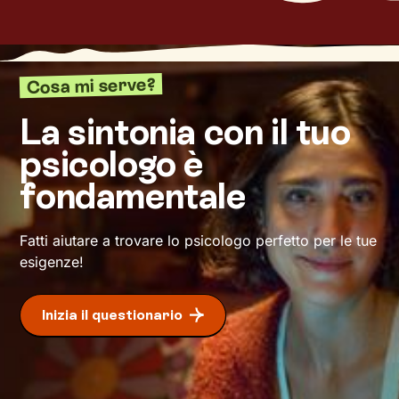
cambiamento positivo
e il benessere che
desideri.
Cosa mi serve?
La sintonia con il tuo
psicologo è
fondamentale
Fatti aiutare a trovare lo psicologo perfetto per le tue
esigenze!
Inizia il questionario