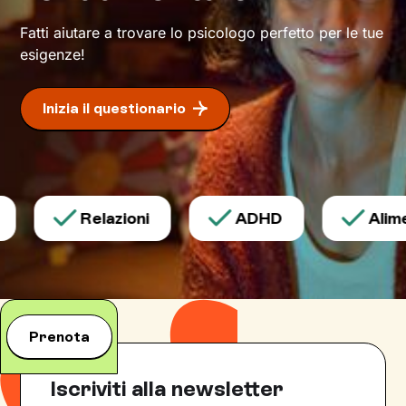
il tuo benessere.
Fatti aiutare a trovare lo psicologo perfetto per le tue
esigenze!
Inizia il questionario
Relazioni
ADHD
Alimen
Prenota
Iscriviti alla newsletter