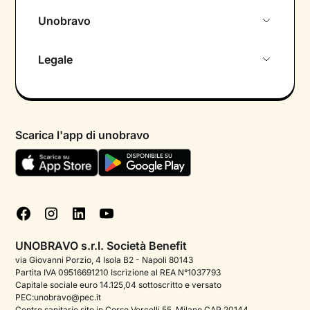
Unobravo
Chi siamo
Legale
Colloquio conoscitivo gratuito
Informativa privacy calendario
Psicologo in chat
Informativa privacy paziente
Psicologi per aree di intervento
Scarica l'app di unobravo
Termini e condizioni
Aiuto urgente
Informativa Privacy
FAQ
Dichiarazione di Accessibilità
Blog
Cookie policy
Test psicologici
Gestisci cookie
UNOBRAVO s.r.l. Società Benefit
Podcast di psicologia
via Giovanni Porzio, 4 Isola B2 - Napoli 80143
Partita IVA 09516691210 Iscrizione al REA N°1037793
Corporate
Capitale sociale euro 14.125,04 sottoscritto e versato
PEC:unobravo@pec.it
Psicologo italiano all'estero
Centro sanitario sito in Corso Vercelli 55, Milano CAP 20144