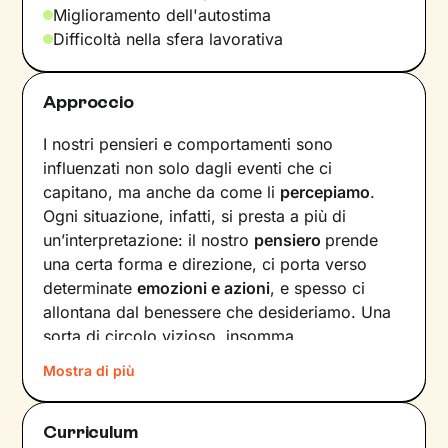
Miglioramento dell'autostima
Difficoltà nella sfera lavorativa
Approccio
I nostri pensieri e comportamenti sono
influenzati non solo dagli eventi che ci
capitano, ma anche da come li
percepiamo
.
Ogni situazione, infatti, si presta a più di
un’interpretazione: il nostro
pensiero
prende
una certa forma e direzione, ci porta verso
determinate
emozioni e azioni
, e spesso ci
allontana dal benessere che desideriamo. Una
sorta di circolo vizioso, insomma.
Mostra di più
Si può interrompere questo circuito,
innescando un
cambiamento che porti a una
maggiore serenità
? Certo che sì, andando a
Curriculum