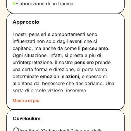
Elaborazione di un trauma
Approccio
I nostri pensieri e comportamenti sono
influenzati non solo dagli eventi che ci
capitano, ma anche da come li
percepiamo
.
Ogni situazione, infatti, si presta a più di
un’interpretazione: il nostro
pensiero
prende
una certa forma e direzione, ci porta verso
determinate
emozioni e azioni
, e spesso ci
allontana dal benessere che desideriamo. Una
sorta di circolo vizioso, insomma.
Mostra di più
Si può interrompere questo circuito,
innescando un
cambiamento che porti a una
maggiore serenità
? Certo che sì, andando a
Curriculum
intervenire proprio sui pensieri e i
comportamenti che lo generano.
Iscritta all'Ordine degli Psicologi della