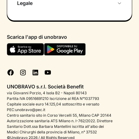
Legale
Colloquio conoscitivo gratuito
Informativa privacy calendario
Psicologo in chat
Informativa privacy paziente
Psicologi per aree di intervento
Scarica l'app di unobravo
Termini e condizioni
Aiuto urgente
Informativa Privacy
FAQ
Dichiarazione di Accessibilità
Blog
Cookie policy
Test psicologici
Gestisci cookie
UNOBRAVO s.r.l. Società Benefit
Podcast di psicologia
via Giovanni Porzio, 4 Isola B2 - Napoli 80143
Partita IVA 09516691210 Iscrizione al REA N°1037793
Corporate
Capitale sociale euro 14.125,04 sottoscritto e versato
PEC:unobravo@pec.it
Psicologo italiano all'estero
Centro sanitario sito in Corso Vercelli 55, Milano CAP 20144
Autorizzazione sanitaria ATS Milano n. I-762/2022. Direttore
Approfondimenti sulla salute mentale
Sanitario Dott.ssa Barbara Mantellini iscritta all'albo dei
Medici Chirurghi della provincia di Milano, n° 37532
Sala stampa
©Unobravo 2026 / All Rights Reserved