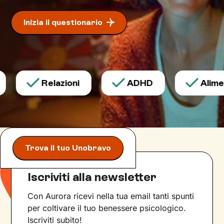
Inizia il questionario
Relazioni
ADHD
Alimen
Trova il tuo Unobravo
Iscriviti alla newsletter
Con Aurora ricevi nella tua email tanti spunti
per coltivare il tuo benessere psicologico.
Iscriviti subito!