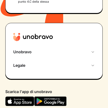
punto 4.C della stessa
Unobravo
Chi siamo
Legale
Colloquio conoscitivo gratuito
Informativa privacy calendario
Psicologo in chat
Informativa privacy paziente
Psicologi per aree di intervento
Scarica l'app di unobravo
Termini e condizioni
Aiuto urgente
Informativa Privacy
FAQ