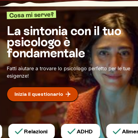
ristrutturare quelle modalità di pensiero e
azione che finora ti hanno limitato. Io resterò al
Cosa mi serve?
tuo fianco per spronarti e sostenerti, e
cammineremo insieme verso la meta: il tuo
La sintonia con il tuo
benessere
.
psicologo è
fondamentale
Fatti aiutare a trovare lo psicologo perfetto per le tue
esigenze!
Inizia il questionario
Relazioni
ADHD
Aliment