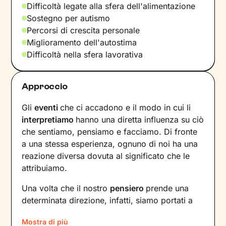
Difficoltà legate alla sfera dell'alimentazione
Sostegno per autismo
Percorsi di crescita personale
Miglioramento dell'autostima
Difficoltà nella sfera lavorativa
Approccio
Gli
eventi
che ci accadono e il modo in cui li
interpretiamo
hanno una diretta influenza su ciò
che sentiamo, pensiamo e facciamo. Di fronte
a una stessa esperienza, ognuno di noi ha una
reazione diversa dovuta al significato che le
attribuiamo.
Una volta che il nostro
pensiero
prende una
determinata direzione, infatti, siamo portati a
provare un certo tipo di
emozioni
e ad
agire
in
Mostra di più
modi che possono ostacolare il nostro