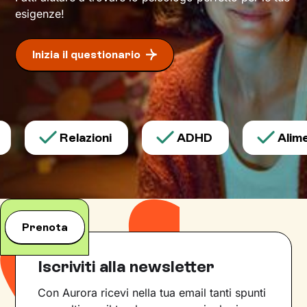
esigenze!
Inizia il questionario
Relazioni
ADHD
Alimen
Prenota
Iscriviti alla newsletter
Con Aurora ricevi nella tua email tanti spunti