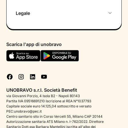
Chi siamo
Legale
Colloquio conoscitivo gratuito
Informativa privacy calendario
Psicologo in chat
Informativa privacy paziente
Psicologi per aree di intervento
Scarica l'app di unobravo
Termini e condizioni
Aiuto urgente
Informativa Privacy
FAQ
Dichiarazione di Accessibilità
Blog
Cookie policy
Test psicologici
Gestisci cookie
UNOBRAVO s.r.l. Società Benefit
Podcast di psicologia
via Giovanni Porzio, 4 Isola B2 - Napoli 80143
Partita IVA 09516691210 Iscrizione al REA N°1037793
Corporate
Capitale sociale euro 14.125,04 sottoscritto e versato
PEC:unobravo@pec.it
Psicologo italiano all'estero
Centro sanitario sito in Corso Vercelli 55, Milano CAP 20144
Autorizzazione sanitaria ATS Milano n. I-762/2022. Direttore
Approfondimenti sulla salute mentale
Sanitario Dott.ssa Barbara Mantellini iscritta all'albo dei