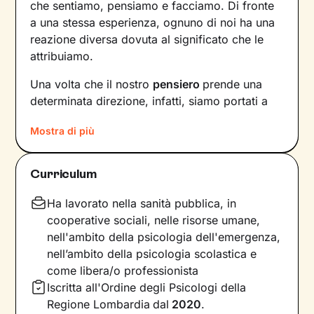
che sentiamo, pensiamo e facciamo. Di fronte
a una stessa esperienza, ognuno di noi ha una
reazione diversa dovuta al significato che le
attribuiamo.
Una volta che il nostro
pensiero
prende una
determinata direzione, infatti, siamo portati a
provare un certo tipo di
emozioni
e ad
agire
in
Mostra di più
modi che possono ostacolare il nostro
benessere.
Curriculum
Per interrompere questo il circolo vizioso e
innescare un cambiamento positivo
, è
Ha lavorato nella sanità pubblica, in
necessario individuare pensieri e
cooperative sociali, nelle risorse umane,
comportamenti che causano emozioni
nell'ambito della psicologia dell'emergenza,
spiacevoli e andare a lavorare su di essi.
nell’ambito della psicologia scolastica e
come libera/o professionista
Il primo obiettivo dei nostri incontri sarà quello
Iscritta all'Ordine degli Psicologi della
di farti acquisire una maggiore
consapevolezza
Regione Lombardia
dal
2020
.
delle modalità con cui interpreti gli eventi della