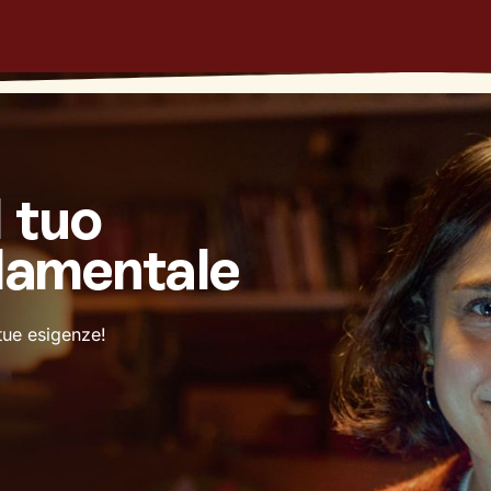
l tuo
damentale
 tue esigenze!