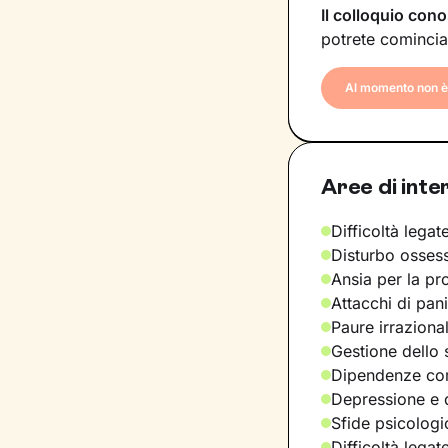
Il colloquio cono
potrete comincia
Al momento non è 
Aree di inte
Difficoltà legate
Disturbo osses
Ansia per la pr
Attacchi di pan
Paure irraziona
Gestione dello 
Dipendenze com
Depressione e d
Sfide psicologic
Difficoltà legat