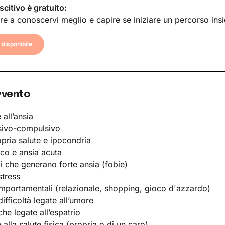
scitivo è gratuito:
re a conoscervi meglio e capire se iniziare un percorso ins
disponibile
rvento
 all’ansia
sivo-compulsivo
opria salute e ipocondria
ico e ansia acuta
li che generano forte ansia (fobie)
stress
portamentali (relazionale, shopping, gioco d'azzardo)
ifficoltà legate all’umore
he legate all’espatrio
e alla salute fisica (propria o di un caro)