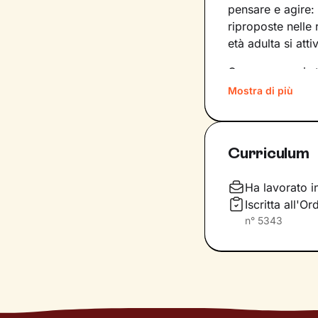
pensare e agire:
riproposte nelle
età adulta si att
Conoscere noi st
quinte: raggiung
Mostra di più
svincolare il pre
Nel percorso che
Curriculum
aiutandoti a far
e
come ti relazioni
definiscono ma d
Ha lavorato i
Iscritta all'O
Questo ti consent
n°
5343
individuare risor