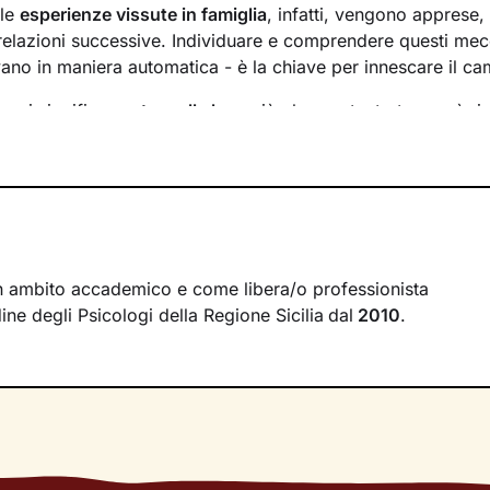
 le
esperienze vissute in famiglia
, infatti, vengono apprese
 relazioni successive. Individuare e comprendere questi mec
ivano in maniera automatica - è la chiave per innescare il c
essi significa
portare alla luce
ciò che per tanto tempo è rim
ere questo tipo di consapevolezza è il primo passo necessa
sente
dal passato
e viverlo con maggiore serenità.
 faremo insieme ti ascolterò sempre con attenzione e part
mergere ricordi significativi e riflessioni
approfondite sulla 
 con gli altri. Ti accompagnerò alla scoperta di tutti quegli as
i cui non sei ancora pienamente cosciente.
n ambito accademico e come libera/o professionista
rdine degli Psicologi della Regione Sicilia
dal
2010
.
irà di riscoprire alcune tue qualità che erano rimaste in se
se interiori che ti permetteranno di
esprimerti con modalità