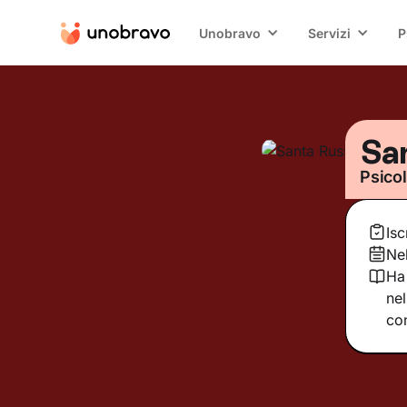
Unobravo
Servizi
P
Sa
Psico
Isc
Ne
Ha 
nel
con