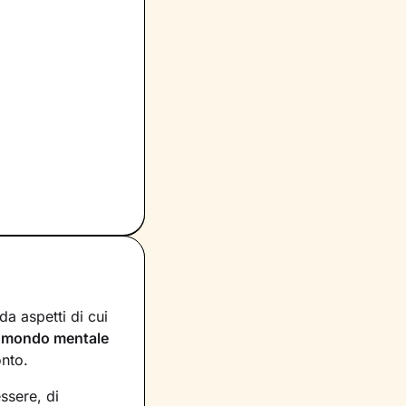
a aspetti di cui
n
mondo mentale
onto.
essere, di