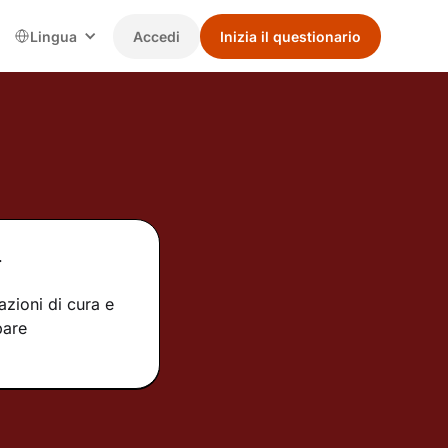
Lingua
Accedi
Inizia il questionario
.
azioni di cura e
pare