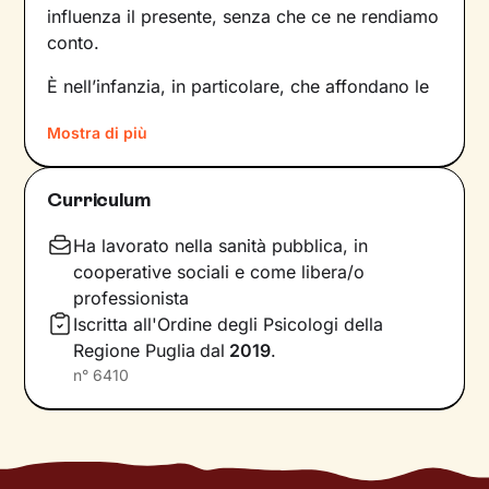
influenza il presente, senza che ce ne rendiamo
conto.
È nell’infanzia, in particolare, che affondano le
radici di tanti nostri modi di essere, di pensare
Mostra di più
e agire: le
esperienze vissute in famiglia
,
infatti, vengono apprese, memorizzate e
riproposte nelle relazioni successive.
Curriculum
Individuare e comprendere questi meccanismi -
che in età adulta si attivano in maniera
Ha lavorato nella sanità pubblica, in
automatica - è la chiave per innescare il
cooperative sociali e come libera/o
cambiamento.
professionista
Iscritta all'Ordine degli Psicologi della
Conoscere noi stessi significa
portare alla luce
Regione Puglia
dal
2019
.
ciò che per tanto tempo è rimasto dietro le
n°
6410
quinte: raggiungere questo tipo di
consapevolezza è il primo passo necessario
per
svincolare il presente
dal passato
e viverlo
con maggiore serenità.