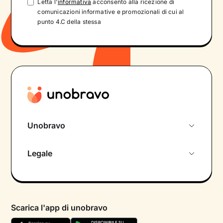
Letta l'
informativa
acconsento alla ricezione di
comunicazioni informative e promozionali di cui al
punto 4.C della stessa
Unobravo
Chi siamo
Legale
Colloquio conoscitivo gratuito
Informativa privacy calendario
Psicologo in chat
Informativa privacy paziente
Psicologi per aree di intervento
Scarica l'app di unobravo
Termini e condizioni
Aiuto urgente