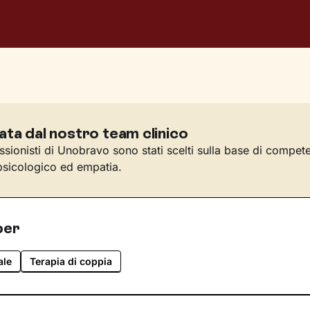
ata dal nostro team clinico
essionisti di Unobravo sono stati scelti sulla base di compet
sicologico ed empatia.
per
ale
Terapia di coppia