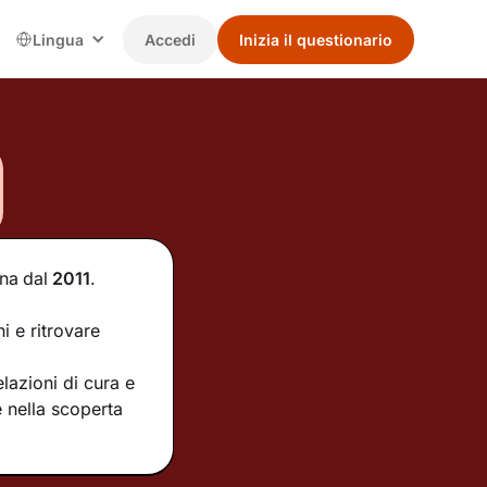
Lingua
Accedi
Inizia il questionario
gna
dal
2011
.
i e ritrovare
lazioni di cura e
 nella scoperta