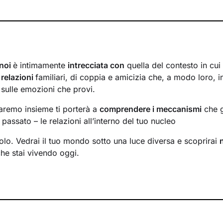
 noi
è intimamente
intrecciata con
quella del contesto in cui
i
relazioni
familiari, di coppia e amicizia che, a modo loro, i
 sulle emozioni che provi.
faremo insieme ti porterà a
comprendere i meccanismi
che g
passato – le relazioni all’interno del tuo nucleo
solo. Vedrai il tuo mondo sotto una luce diversa e scoprirai
che stai vivendo oggi.
ormare alcuni elementi che non ti rappresentano più e scopri
tenzialità
che non sapevi di avere. Davanti ai tuoi occhi 
percorrere, un passo dopo l’altro, verso il
cambiamento pos