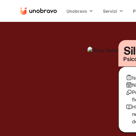
Unobravo
Servizi
P
Si
Psic
I
N
P
f
H
n
d