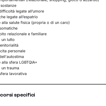
 sostanze
ifficoltà legate all’umore
he legate all’espatrio
e alla salute fisica (propria o di un caro)
osomatiche
bito relazionale e familiare
 un lutto
nitorialità
scita personale
ell'autostima
te alla sfera LGBTQIA+
i un trauma
 sfera lavorativa
corsi specifici