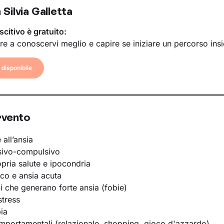
Silvia Galletta
scitivo è gratuito:
re a conoscervi meglio e capire se iniziare un percorso ins
disponibile
rvento
 all’ansia
sivo-compulsivo
opria salute e ipocondria
ico e ansia acuta
li che generano forte ansia (fobie)
stress
ia
portamentali (relazionale, shopping, gioco d'azzardo)