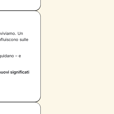
 viviamo. Un
nfluiscono sulle
uidano – e
nuovi significati
rai dentro di te
compariranno
itivo
che