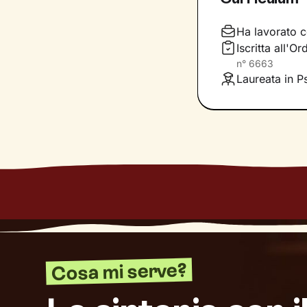
Considera i nostr
completa libertà 
Ha lavorato c
di
accoglienza, 
Iscritta all'
racchiudi in te. 
n°
6663
risoluzione, graz
Laureata in P
tuo presente.
Dove ti condurrà
un
maggiore ben
Cosa mi serve?