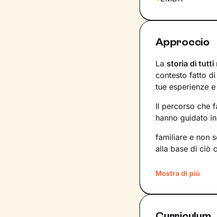
Approccio
La
storia di tutti
contesto fatto d
tue esperienze e
Il percorso che 
hanno guidato in 
familiare e non 
alla base di ciò 
Imparerai a trasf
Mostra di più
competenze e po
nuove strade da 
desideri.
Curriculum