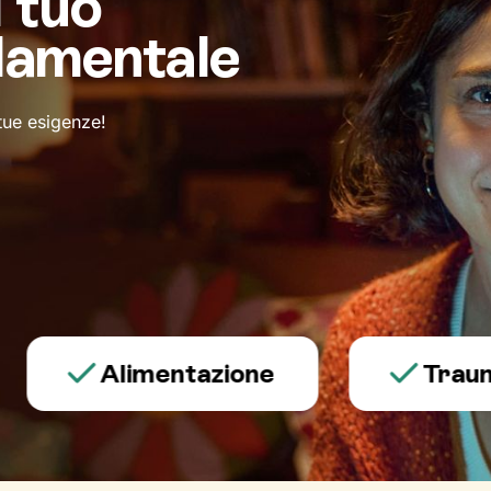
l tuo
damentale
 tue esigenze!
Alimentazione
Trauma e p