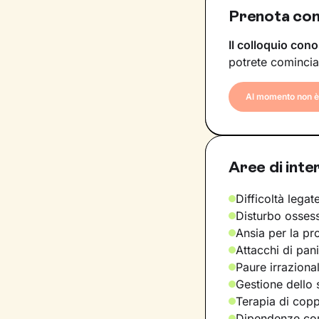
Prenota con 
Il colloquio cono
potrete comincia
Al momento non è 
Aree di inte
Difficoltà legate
Disturbo osses
Ansia per la pr
Attacchi di pan
Paure irraziona
Gestione dello 
Terapia di copp
Dipendenze com