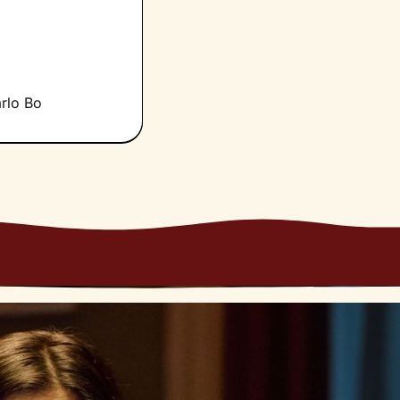
e provi in
eare un’atmosfera
e risorse che
re la loro
vere al meglio il
arlo Bo
 della vita e a