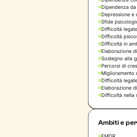
Dipendenza da
Depressione e d
Sfide psicologic
Difficoltà legat
Difficoltà psic
Difficoltà in am
Elaborazione di
Sostegno alla ge
Percorsi di cre
Miglioramento d
Difficoltà lega
Elaborazione d
Difficoltà nella
Ambiti e per
EMDR