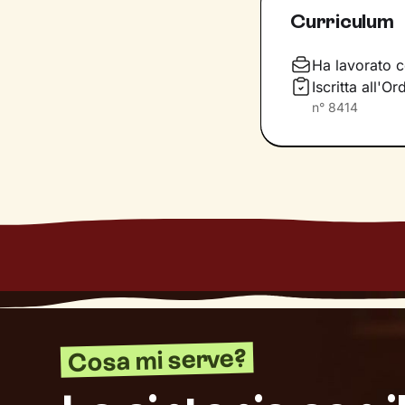
cambiamento pos
Curriculum
Durante gli incon
rielaboreremo i 
Ha lavorato c
modalità di azio
Iscritta all'
che ti accompagn
n°
8414
benessere
.
Cosa mi serve?