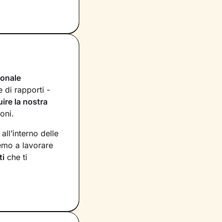
ionale
 di rapporti -
uire la nostra
ioni.
ll’interno delle
emo a lavorare
ti
che ti
possiedi ma che
pensieri
. Grazie
ì da innescare il