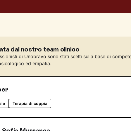
ata dal nostro team clinico
essionisti di Unobravo sono stati scelti sulla base di compet
sicologico ed empatia.
per
ale
Terapia di coppia
 Sofia Murranca