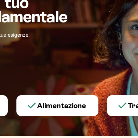
l tuo
damentale
 tue esigenze!
Alimentazione
Trauma 