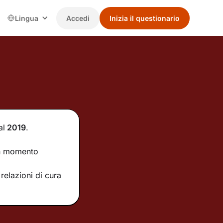
Lingua
Accedi
Inizia il questionario
al
2019
.
un momento
relazioni di cura