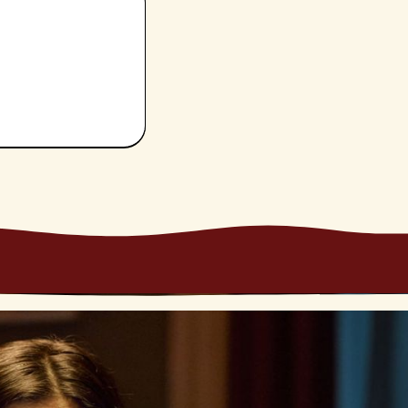
eme
studieremo delle
Sarà un cammino
ato di