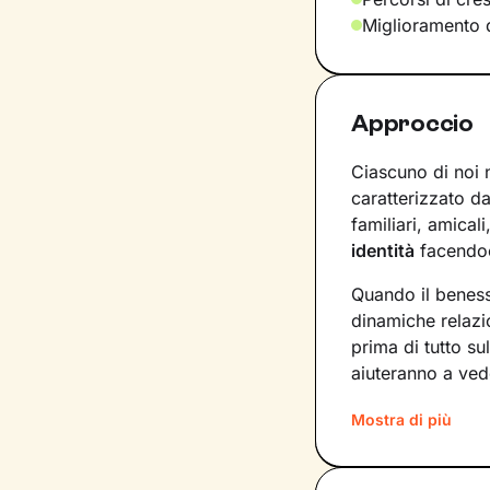
Miglioramento d
Approccio
Ciascuno di noi 
caratterizzato da
familiari, amical
identità
facendoc
Quando il beness
dinamiche relazi
prima di tutto su
aiuteranno a ved
Passo dopo pass
Mostra di più
ancora non conos
a questi strument