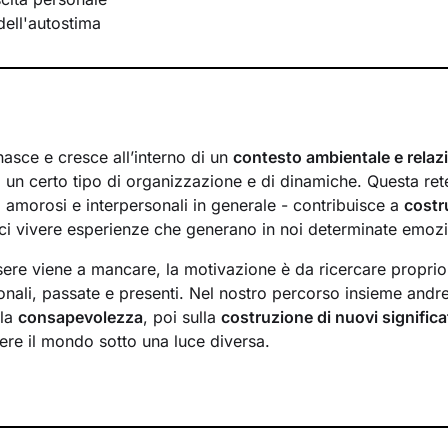
ell'autostima
nasce e cresce all’interno di un
contesto ambientale e relaz
 un certo tipo di organizzazione e di dinamiche. Questa rete
i, amorosi e interpersonali in generale - contribuisce a
costr
i vivere esperienze che generano in noi determinate emoz
ere viene a mancare, la motivazione è da ricercare proprio a
onali, passate e presenti. Nel nostro percorso insieme andr
lla
consapevolezza
, poi sulla
costruzione di nuovi significa
ere il mondo sotto una luce diversa.
o esploreremo le tue
risorse interne
e le potenzialità che 
ci, e lavoreremo sullo sviluppo di
nuovi comportamenti e 
i avrai modo di affrontare e risolvere i nodi più spinosi, cos