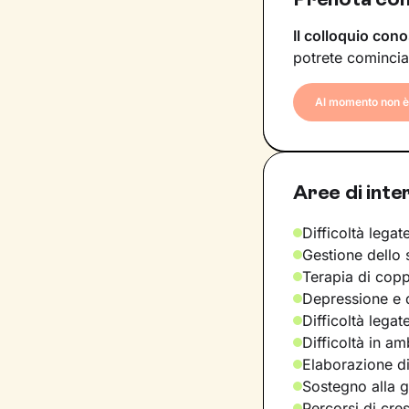
Il colloquio cono
potrete comincia
Al momento non è 
Aree di inte
Difficoltà legate
Gestione dello 
Terapia di copp
Depressione e d
Difficoltà legat
Difficoltà in am
Elaborazione di
Sostegno alla ge
Percorsi di cre