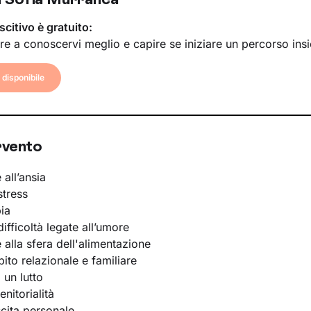
scitivo è gratuito:
re a conoscervi meglio e capire se iniziare un percorso ins
disponibile
rvento
 all’ansia
stress
ia
ifficoltà legate all’umore
e alla sfera dell'alimentazione
bito relazionale e familiare
 un lutto
nitorialità
scita personale