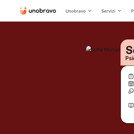
Unobravo
Servizi
P
S
Psi