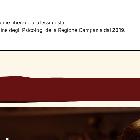
itivo che desideri.
tri potrai parlare liberamente di ciò che provi o pensi: insi
tuoi
vissuti
, faremo emergere i tuoi
bisogni
più profondi e 
ome libera/o professionista
ne
che tengano conto anche del tuo contesto relazionale. 
Ordine degli Psicologi della Regione Campania
dal
2019
.
erà verso i tuoi obiettivi fino a raggiungere un maggiore st