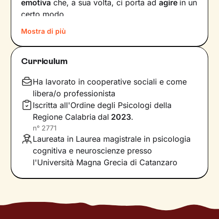
emotiva
che, a sua volta, ci porta ad
agire
in un
certo modo.
Mostra di più
Col passare del tempo possono crearsi circoli
virtuosi ma anche viziosi, che ci allontanano dal
benessere e dalla persona che vorremmo
Curriculum
essere. Questi circuiti si possono interrompere,
andando a
intervenire su pensieri e
Ha lavorato in cooperative sociali e come
comportamenti
in modo da innescare un
libera/o professionista
cambiamento positivo.
Iscritta all'Ordine degli Psicologi della
Regione Calabria
dal
2023
.
Nei nostri incontri andremo prima di tutto a
n°
2771
indagare quali siano gli elementi che
Laureata in Laurea magistrale in psicologia
influenzano l’interpretazione degli eventi della
cognitiva e neuroscienze presso
tua vita. Una volta acquisita questa
l'Università Magna Grecia di Catanzaro
consapevolezza
, ci dedicheremo a un
potenziamento delle tue risorse interne
e
all’acquisizione di nuove abilità utili per
raggiungere i tuoi obiettivi specifici.