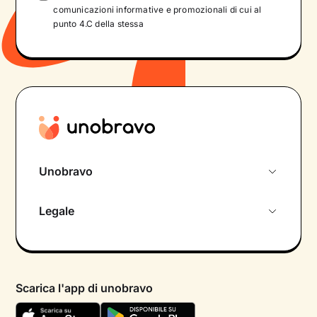
comunicazioni informative e promozionali di cui al
punto 4.C della stessa
Unobravo
Chi siamo
Legale
Colloquio conoscitivo gratuito
Informativa privacy calendario
Psicologo in chat
Informativa privacy paziente
Psicologi per aree di intervento
Scarica l'app di unobravo
Termini e condizioni
Aiuto urgente