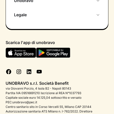
Unobravo
Chi siamo
Legale
Colloquio conoscitivo gratuito
Informativa privacy calendario
Psicologo in chat
Informativa privacy paziente
Psicologi per aree di intervento
Scarica l'app di unobravo
Termini e condizioni
Aiuto urgente
Informativa Privacy
FAQ
Dichiarazione di Accessibilità
Blog
Cookie policy
Test psicologici
Gestisci cookie
UNOBRAVO s.r.l. Società Benefit
Podcast di psicologia
via Giovanni Porzio, 4 Isola B2 - Napoli 80143
Partita IVA 09516691210 Iscrizione al REA N°1037793
Corporate
Capitale sociale euro 14.125,04 sottoscritto e versato
PEC:unobravo@pec.it
Psicologo italiano all'estero
Centro sanitario sito in Corso Vercelli 55, Milano CAP 20144
Autorizzazione sanitaria ATS Milano n. I-762/2022. Direttore