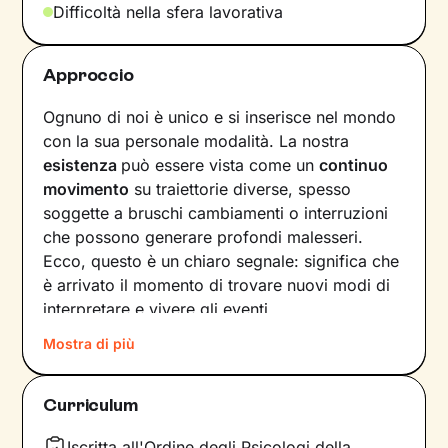
Difficoltà nella sfera lavorativa
Approccio
Ognuno di noi è unico e si inserisce nel mondo
con la sua personale modalità. La nostra
esistenza
può essere vista come un
continuo
movimento
su traiettorie diverse, spesso
soggette a bruschi cambiamenti o interruzioni
che possono generare profondi malesseri.
Ecco, questo è un chiaro segnale: significa che
è arrivato il momento di trovare nuovi modi di
interpretare e vivere gli eventi.
Mostra di più
Come farlo? Raccontando la nostra storia alla
ricerca di ciò che non ci rappresenta più, e
individuando
significati inediti in cui poterci
Curriculum
riconoscere
. In questo modo tracciamo una
nuova strada che ci consente di affrontare
Iscritta all'Ordine degli Psicologi della