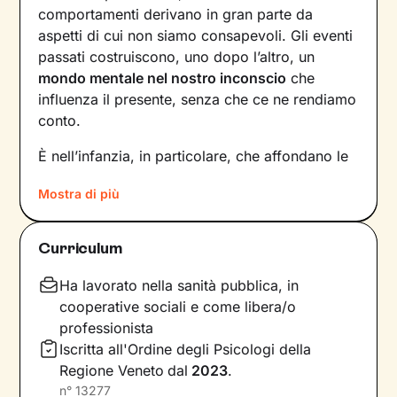
comportamenti derivano in gran parte da
aspetti di cui non siamo consapevoli. Gli eventi
passati costruiscono, uno dopo l’altro, un
mondo mentale nel nostro inconscio
che
influenza il presente, senza che ce ne rendiamo
conto.
È nell’infanzia, in particolare, che affondano le
radici di tanti nostri modi di essere, di pensare
Mostra di più
e agire: le
esperienze vissute in famiglia
,
infatti, vengono apprese, memorizzate e
riproposte nelle relazioni successive.
Curriculum
Individuare e comprendere questi meccanismi -
che in età adulta si attivano in maniera
Ha lavorato nella sanità pubblica, in
automatica - è la chiave per innescare il
cooperative sociali e come libera/o
cambiamento.
professionista
Iscritta all'Ordine degli Psicologi della
Conoscere noi stessi significa
portare alla luce
Regione Veneto
dal
2023
.
ciò che per tanto tempo è rimasto dietro le
n°
13277