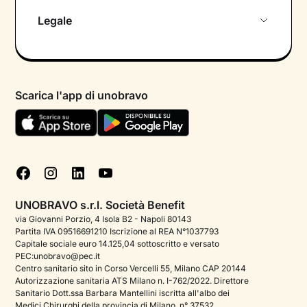
Chi siamo
Legale
Colloquio conoscitivo gratuito
Informativa privacy calendario
Psicologo in chat
Informativa privacy paziente
Psicologi per aree di intervento
Scarica l'app di unobravo
Termini e condizioni
Aiuto urgente
Informativa Privacy
FAQ
Dichiarazione di Accessibilità
Blog
Cookie policy
Test psicologici
Gestisci cookie
UNOBRAVO s.r.l. Società Benefit
Podcast di psicologia
via Giovanni Porzio, 4 Isola B2 - Napoli 80143
Partita IVA 09516691210 Iscrizione al REA N°1037793
Corporate
Capitale sociale euro 14.125,04 sottoscritto e versato
PEC:unobravo@pec.it
Psicologo italiano all'estero
Centro sanitario sito in Corso Vercelli 55, Milano CAP 20144
Autorizzazione sanitaria ATS Milano n. I-762/2022. Direttore
Sala stampa
Sanitario Dott.ssa Barbara Mantellini iscritta all'albo dei
Medici Chirurghi della provincia di Milano, n° 37532