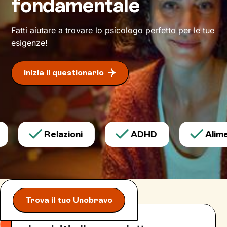
fondamentale
tua unicità e ti sosterrò nel modo più mirato
possibile, per
avviare con efficacia il
cambiamento
desiderato.
Fatti aiutare a trovare lo psicologo perfetto per le tue
esigenze!
Inizia il questionario
Relazioni
ADHD
Alimen
Trova il tuo Unobravo