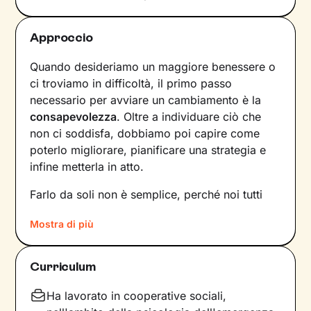
Approccio
Quando desideriamo un maggiore benessere o
ci troviamo in difficoltà, il primo passo
necessario per avviare un cambiamento è la
consapevolezza
. Oltre a individuare ciò che
non ci soddisfa, dobbiamo poi capire come
poterlo migliorare, pianificare una strategia e
infine metterla in atto.
Farlo da soli non è semplice, perché noi tutti
siamo talmente
abituati a un certo tipo di
Mostra di più
dinamiche
– interne e relazionali – che non le
notiamo nemmeno. Ecco perché l’intervento di
un professionista risulta fondamentale.
Curriculum
La prima fase del nostro percorso insieme
Ha lavorato in cooperative sociali,
consisterà in una raccolta di informazioni che ci