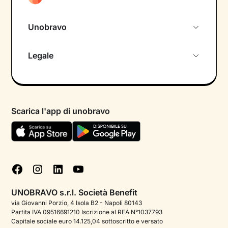
Unobravo
Chi siamo
Legale
Colloquio conoscitivo gratuito
Informativa privacy calendario
Psicologo in chat
Informativa privacy paziente
Psicologi per aree di intervento
Scarica l'app di unobravo
Termini e condizioni
Aiuto urgente
Informativa Privacy
FAQ
Dichiarazione di Accessibilità
Blog
Cookie policy
Test psicologici
Gestisci cookie
UNOBRAVO s.r.l. Società Benefit
Podcast di psicologia
via Giovanni Porzio, 4 Isola B2 - Napoli 80143
Partita IVA 09516691210 Iscrizione al REA N°1037793
Corporate
Capitale sociale euro 14.125,04 sottoscritto e versato