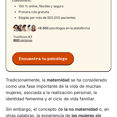
cuestionario.
femenina
100 % online, flexible y seguro
Retos sociales y culturales para las mujeres sin
Primera cita gratuita
hijos
Elegido por más de 500.000 pacientes
Cómo superar el no poder ser madre: el rol de la
+9.500
psicólogos en la plataforma
psicología
El reto compartido de la renuncia a la
maternidad
El proceso de duelo en mujeres que no tienen
hijos
Encuentra tu psicólogo
Estrategias de afrontamiento y autocuidado
para mujeres que no tienen hijos
Desafiar el estigma social: recursos y
Tradicionalmente, la
maternidad
se ha considerado
ejemplos desde la psicología
como una fase importante de la vida de muchas
Tendencias actuales: cada vez hay más
mujeres, asociada a la realización personal, la
mujeres que no tienen hijos
identidad femenina y el ciclo de vida familiar.
Da el primer paso hacia tu bienestar emocional
Sin embargo, el concepto de
la no maternidad
o, en
otras palabras, la experiencia de
las mujeres sin