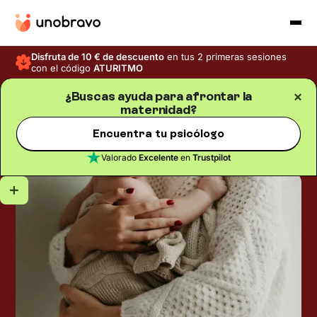
Disfruta de 10 € de descuento
en tus 2 primeras sesiones
con el código
ATURITMO
¿Buscas ayuda para afrontar la
maternidad?
Embarazo y maternidad
Blog
/
Tiempo de lectura
5
min
Mujeres sin hijos: cómo
Encuentra tu psicólogo
afrontar la no maternidad
Valorado
Excelente
en
Trustpilot