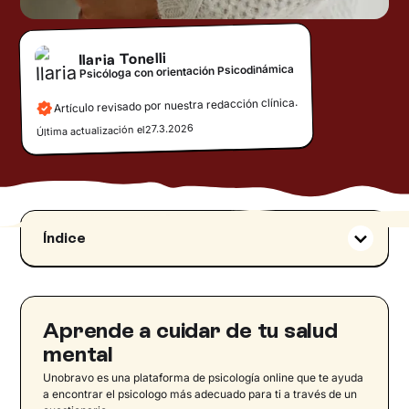
Ilaria Tonelli
Psicóloga con orientación Psicodinámica
Artículo revisado por nuestra redacción clínica.
27.3.2026
Última actualización el
Índice
Renunciar a ser madre voluntaria o
involuntariamente
“No puedo tener hijos”: qué siente una mujer
Aprende a cuidar de tu salud
que no puede tener hijos
mental
“No quiero tener hijos”: renunciar a la
Unobravo es una plataforma de psicología online que te ayuda
maternidad de forma voluntaria
a encontrar el psicologo más adecuado para ti a través de un
Cómo afecta la vida sin hijos a la identidad