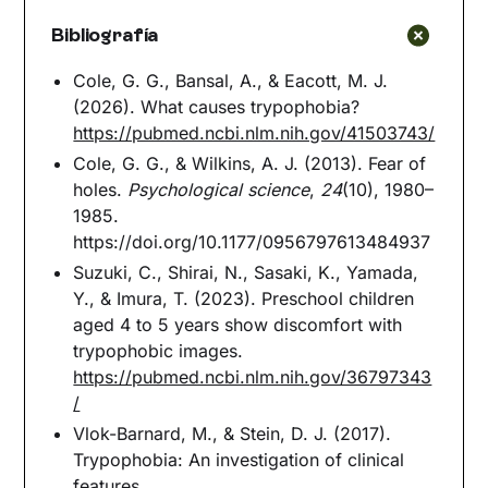
Bibliografía
Cole, G. G., Bansal, A., & Eacott, M. J.
(2026). What causes trypophobia?
https://pubmed.ncbi.nlm.nih.gov/41503743/
Cole, G. G., & Wilkins, A. J. (2013). Fear of
holes.
Psychological science
,
24
(10), 1980–
1985.
https://doi.org/10.1177/0956797613484937
Suzuki, C., Shirai, N., Sasaki, K., Yamada,
Y., & Imura, T. (2023). Preschool children
aged 4 to 5 years show discomfort with
trypophobic images.
https://pubmed.ncbi.nlm.nih.gov/36797343
/
Vlok-Barnard, M., & Stein, D. J. (2017).
Trypophobia: An investigation of clinical
features.