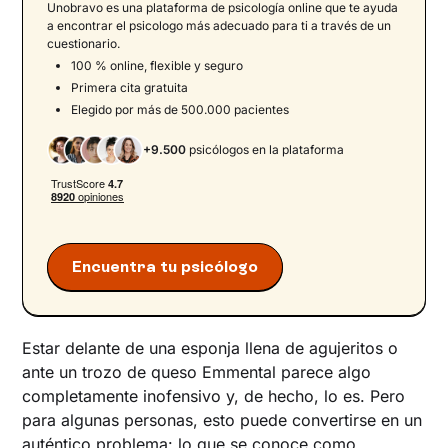
Unobravo es una plataforma de psicología online que te ayuda
Tripofobia: causas y factores de riesgo
a encontrar el psicologo más adecuado para ti a través de un
cuestionario.
Teorías neurológicas y evolutivas sobre la
100 % online, flexible y seguro
tripofobia
Primera cita gratuita
Internet y las "imágenes desencadenantes”
Elegido por más de 500.000 pacientes
Tripofobia: cura y remedios
+9.500
psicólogos en la plataforma
Estrategias prácticas para afrontar la
tripofobia
Encuentra tu psicólogo
Estar delante de una esponja llena de agujeritos o
ante un trozo de queso Emmental parece algo
completamente inofensivo y, de hecho, lo es. Pero
para algunas personas, esto puede convertirse en un
auténtico problema: lo que se conoce como