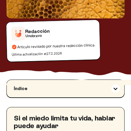
Redacción
Unobravo
Artículo revisado por nuestra redacción clínica.
27.2.2026
Última actualización el
Índice
¿Qué es la tripofobia?
Tripofobia: significado y orígenes
Síntomas de la tripofobia
Si el miedo limita tu vida, hablar
Manifestaciones en la piel y percepción
puede ayudar
cutánea en personas con tripofobia