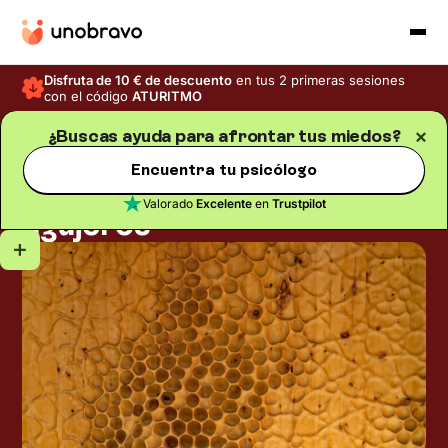
Disfruta de 10 € de descuento
en tus 2 primeras sesiones
con el código
ATURITMO
¿Buscas ayuda para afrontar tus miedos?
Fobias
Blog
/
Tiempo de lectura
5
min
Encuentra tu psicólogo
Tripofobia: el miedo a los
Valorado
Excelente
en
Trustpilot
agujeros