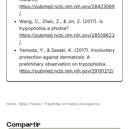
https://pubmed.ncbi.nlm.nih.gov/28423069
/
Wang, C., Zhao, Z., & Jin, Z. (2017). Is
trypophobia a phobia?
https://pubmed.ncbi.nlm.nih.gov/28558623
/
Yamada, Y., & Sasaki, K. (2017). Involuntary
protection against dermatosis: A
preliminary observation on trypophobia.
https://pubmed.ncbi.nlm.nih.gov/29191212/
Home
/
Blog
/
Fobias
/
Tripofobia: el miedo a los agujeros
Compartir