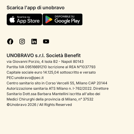
Psicologi per aree di intervento
Scarica l'app di unobravo
Termini e condizioni
Aiuto urgente
Informativa Privacy
FAQ
Dichiarazione di Accessibilità
Blog
Cookie policy
Test psicologici
Gestisci cookie
UNOBRAVO s.r.l. Società Benefit
Podcast di psicologia
via Giovanni Porzio, 4 Isola B2 - Napoli 80143
Partita IVA 09516691210 Iscrizione al REA N°1037793
Corporate
Capitale sociale euro 14.125,04 sottoscritto e versato
PEC:unobravo@pec.it
Psicologo italiano all'estero
Centro sanitario sito in Corso Vercelli 55, Milano CAP 20144
Autorizzazione sanitaria ATS Milano n. I-762/2022. Direttore
Approfondimenti sulla salute mentale
Sanitario Dott.ssa Barbara Mantellini iscritta all'albo dei
Medici Chirurghi della provincia di Milano, n° 37532
Sala stampa
©Unobravo 2026 / All Rights Reserved
Bandi e premi
Posizioni aperte