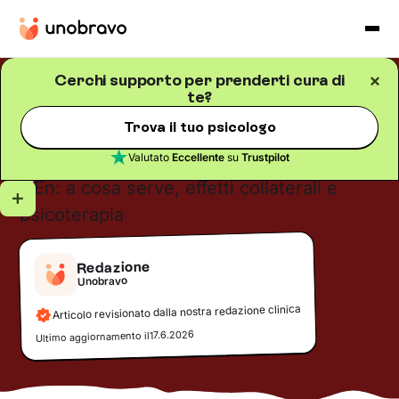
Cerchi supporto per prenderti cura di
te?
Salute mentale
Blog
/
5
minuti di lettura
En: a cosa serve, effetti
Trova il tuo psicologo
collaterali e psicoterapia
Valutato
Eccellente
su
Trustpilot
Redazione
Unobravo
Articolo revisionato dalla nostra redazione clinica
17.6.2026
Ultimo aggiornamento il