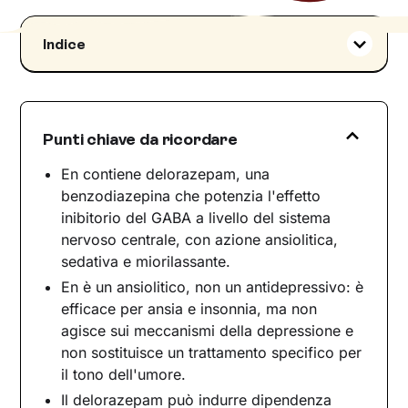
Indice
Di che classe farmaceutica fa parte?
Come funziona En
Indicazioni terapeutiche ed effetti collaterali
Punti chiave da ricordare
Indicazioni terapeutiche
En contiene delorazepam, una
Effetti collaterali
benzodiazepina che potenzia l'effetto
Interazioni con altri farmaci
inibitorio del GABA a livello del sistema
Avvertenze e precauzioni d'uso
nervoso centrale, con azione ansiolitica,
En e psicoterapia: due strumenti nel percorso di
sedativa e miorilassante.
cura
En è un ansiolitico, non un antidepressivo: è
efficace per ansia e insonnia, ma non
agisce sui meccanismi della depressione e
non sostituisce un trattamento specifico per
il tono dell'umore.
Il delorazepam può indurre dipendenza