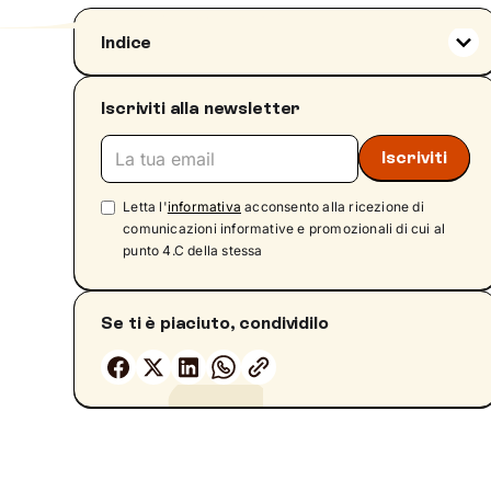
Indice
Cos'è un blocco psicologico: definizione ed
esempio
Iscriviti alla newsletter
Quali sono le cause di un blocco psicologico?
Come riconoscere un blocco psicologico: i
sintomi
Letta l'
informativa
acconsento alla ricezione di
Come superare il blocco psicologico?
comunicazioni informative e promozionali di cui al
Ritrovare il proprio percorso con il giusto
punto 4.C della stessa
supporto
Se ti è piaciuto, condividilo