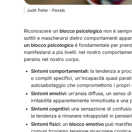
Judit Peter - Pexels
Riconoscere un
blocco psicologico
non è sempre
sottili e mascherarsi dietro comportamenti appa
un blocco psicologico
è fondamentale per pren
manifestarsi a più livelli: nel nostro comportamen
persino nel nostro corpo.
Sintomi comportamentali:
la tendenza a proc
o compiti specifici, un'incapacità quasi para
autosabotaggio che compromettono i propri o
Sintomi emotivi:
un'ansia diffusa, un senso di
irritabilità apparentemente immotivata e una p
Sintomi cognitivi:
una sensazione di confusion
la tendenza a rimanere intrappolati in pensieri 
Sintomi fisici:
un
blocco emotivo
può manifest
comuni troviamo tensione muscolare cronica (