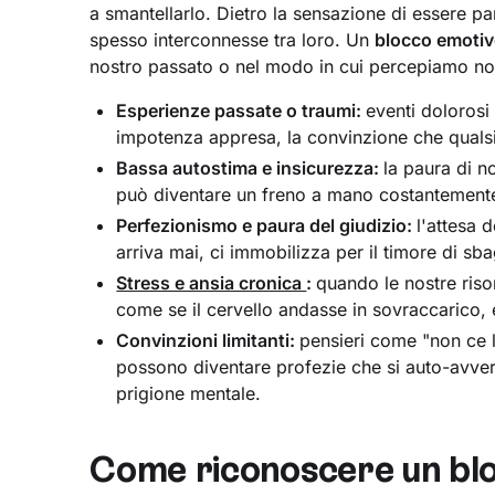
a smantellarlo. Dietro la sensazione di essere p
spesso interconnesse tra loro. Un
blocco emoti
nostro passato o nel modo in cui percepiamo noi
Esperienze passate o traumi:
eventi dolorosi
impotenza appresa, la convinzione che qualsia
Bassa autostima e insicurezza:
la paura di n
può diventare un freno a mano costantemente 
Perfezionismo e paura del giudizio:
l'attesa 
arriva mai, ci immobilizza per il timore di sbag
Stress e ansia cronica
:
quando le nostre ris
come se il cervello andasse in sovraccarico, 
Convinzioni limitanti:
pensieri come "non ce 
possono diventare profezie che si auto-avver
prigione mentale.
Come riconoscere un bloc