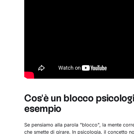
Cos'è un blocco psicologi
esempio
Se pensiamo alla parola "blocco", la mente cor
che smette di girare. In psicologia, il concetto 