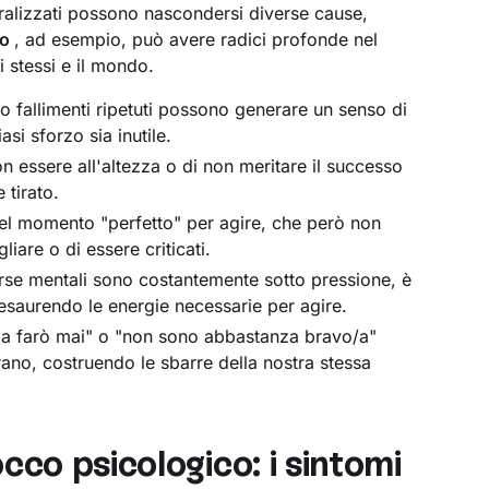
aralizzati possono nascondersi diverse cause,
vo
, ad esempio, può avere radici profonde nel
 stessi e il mondo.
 o fallimenti ripetuti possono generare un senso di
si sforzo sia inutile.
on essere all'altezza o di non meritare il successo
tirato.
del momento "perfetto" per agire, che però non
liare o di essere criticati.
orse mentali sono costantemente sotto pressione, è
esaurendo le energie necessarie per agire.
la farò mai" o "non sono abbastanza bravo/a"
ano, costruendo le sbarre della nostra stessa
co psicologico: i sintomi