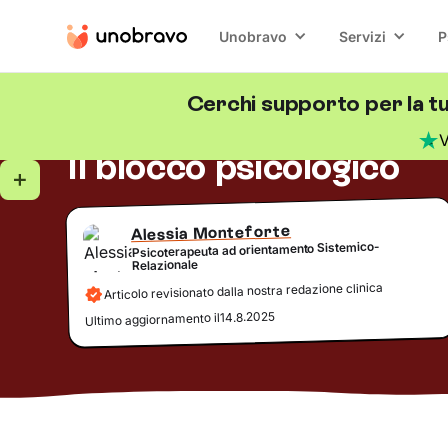
Unobravo
Servizi
P
Cerchi supporto per la t
Crescita personale
5
minuti di lettura
Blog
/
V
Il blocco psicologico
Alessia Monteforte
Psicoterapeuta ad orientamento Sistemico-
Relazionale
Articolo revisionato dalla nostra redazione clinica
14.8.2025
Ultimo aggiornamento il