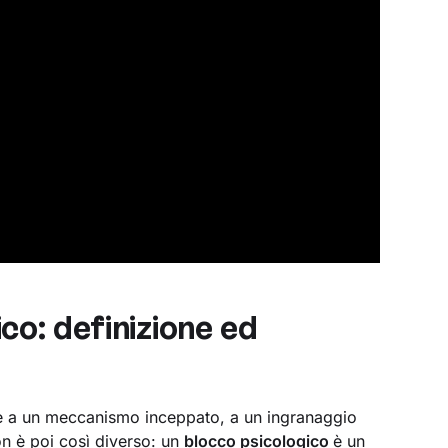
co: definizione ed
re a un meccanismo inceppato, a un ingranaggio
non è poi così diverso: un
blocco psicologico
è un