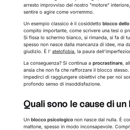
arresto improvviso del nostro "motore" interior
sentire o agire come vorremmo.
Un esempio classico è il cosiddetto
blocco dello 
compito importante, come scrivere una tesi o pr
Si fissa lo schermo bianco, si rimanda, si fa di t
spesso non nasce dalla mancanza di idee, ma dall
giudizio. È l'
atelofobia
, la paura dell'imperfezio
La conseguenza? Si continua a
procrastinare
, a
ansia che non fa che rafforzare il blocco stesso. 
impedirci di raggiungere obiettivi che per noi s
profondo senso di insoddisfazione.
Quali sono le cause di un
Un
blocco psicologico
non nasce dal nulla. È c
mattone, spesso in modo inconsapevole. Comprend