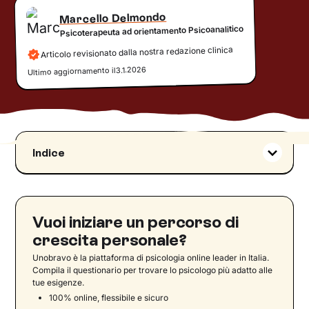
Marcello Delmondo
Psicoterapeuta ad orientamento Psicoanalitico
Articolo revisionato dalla nostra redazione clinica
3.1.2026
Ultimo aggiornamento il
Indice
Che cos’è la biblioterapia?
I diversi tipi di Biblioterapia
L’applicazione nelle biblioteche
Vuoi iniziare un percorso di
Un libro in regalo
crescita personale?
Libri per bambini e ragazzi
Unobravo è la piattaforma di psicologia online leader in Italia.
Compila il questionario per trovare lo psicologo più adatto alle
Alcuni grandi classici per bambini e non
tue esigenze.
solo…
100% online, flessibile e sicuro