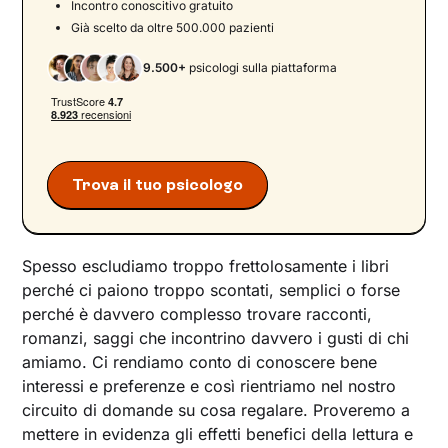
Novità 2025 per un profumo di carta appena
Incontro conoscitivo gratuito
stampata
Già scelto da oltre 500.000 pazienti
9.500+
psicologi sulla piattaforma
Trova il tuo psicologo
Spesso escludiamo troppo frettolosamente i libri
perché ci paiono troppo scontati, semplici o forse
perché è davvero complesso trovare racconti,
romanzi, saggi che incontrino davvero i gusti di chi
amiamo. Ci rendiamo conto di conoscere bene
interessi e preferenze e così rientriamo nel nostro
circuito di domande su cosa regalare. Proveremo a
mettere in evidenza gli effetti benefici della lettura e