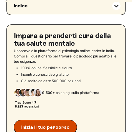
Indice
I fondamenti della terapia comunitaria
Approfondimento sui modelli teorici della
Terapia Comunitaria Integrata
Impara a prenderti cura della
Le formule
tua salute mentale
Dai problemi alle soluzioni: la resilienza
Unobravo è la piattaforma di psicologia online leader in Italia.
La comunità che cura
Compila il questionario per trovare lo psicologo più adatto alle
tue esigenze.
Le fasi operative di un incontro di Terapia
100% online, flessibile e sicuro
Comunitaria Integrativa
Incontro conoscitivo gratuito
Le regole pratiche della Terapia Comunitaria
Già scelto da oltre 500.000 pazienti
Integrativa
9.500+
psicologi sulla piattaforma
Prendi in mano il tuo benessere: inizia il tuo
percorso di psicoterapia online con Unobravo
Inizia il tuo percorso