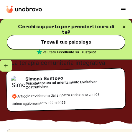
Cerchi supporto per prenderti cura di
te?
Salute mentale
Blog
/
5
minuti di lettura
La terapia comunitaria
Trova il tuo psicologo
integrativa
Valutato
Eccellente
su
Trustpilot
Simona Santoro
Psicoterapeuta ad orientamento Evolutivo-
Costruttivista
Articolo revisionato dalla nostra redazione clinica
22.11.2025
Ultimo aggiornamento il