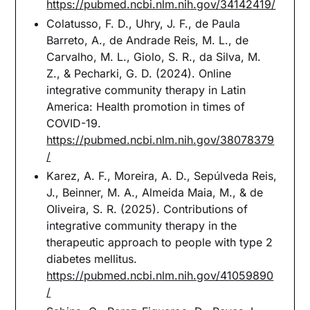
https://pubmed.ncbi.nlm.nih.gov/34142419/
Colatusso, F. D., Uhry, J. F., de Paula
Barreto, A., de Andrade Reis, M. L., de
Carvalho, M. L., Giolo, S. R., da Silva, M.
Z., & Pecharki, G. D. (2024). Online
integrative community therapy in Latin
America: Health promotion in times of
COVID-19.
https://pubmed.ncbi.nlm.nih.gov/38078379
/
Karez, A. F., Moreira, A. D., Sepúlveda Reis,
J., Beinner, M. A., Almeida Maia, M., & de
Oliveira, S. R. (2025). Contributions of
integrative community therapy in the
therapeutic approach to people with type 2
diabetes mellitus.
https://pubmed.ncbi.nlm.nih.gov/41059890
/