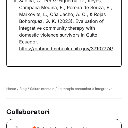
Sabina, C., Perez-Figueroa, D., Reyes, L.,
Campaña Medina, E., Pereira de Souza, E.,
Markovits, L., Oña Jacho, A. C., & Rojas
Bohorquez, G. K. (2023). Evaluation of
integrative community therapy with
domestic violence survivors in Quito,
Ecuador.
https://pubmed.ncbi.nlm.nih.gov/37107774/
Home
/
Blog
/
Salute mentale
/
La terapia comunitaria integrativa
Collaboratori